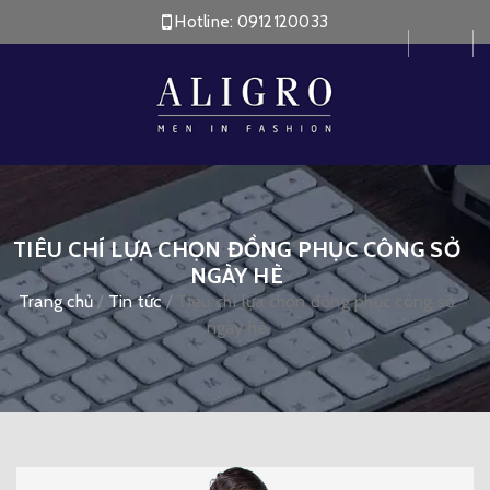
Hotline:
0912120033
TIÊU CHÍ LỰA CHỌN ĐỒNG PHỤC CÔNG SỞ
NGÀY HÈ
Trang chủ
/
Tin tức
/
Tiêu chí lựa chọn đồng phục công sở
ngày hè