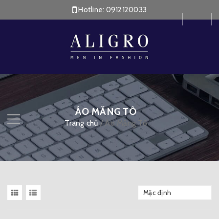
Hotline:
0912120033
ÁO MĂNG TÔ
Trang chủ
/
Áo Măng Tô
Mặc định