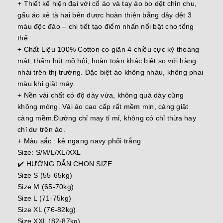
+ Thiết kế hiện đại với cổ áo và tay áo bo dệt chỉn chu,
gấu áo xẻ tà hai bên được hoàn thiện bằng dây dệt 3
màu độc đáo – chi tiết tạo điểm nhấn nổi bật cho tổng
thể.
+ Chất Liệu 100% Cotton co giãn 4 chiều cực kỳ thoáng
mát, thấm hút mồ hôi, hoàn toàn khác biệt so với hàng
nhái trên thị trường. Đặc biệt áo không nhàu, không phai
màu khi giặt máy.
+ Nền vải chất có độ dày vừa, không quá dày cũng
không mỏng. Vải áo cao cấp rất mềm mịn, càng giặt
càng mềm.Đường chỉ may tỉ mỉ, không có chỉ thừa hay
chỉ dư trên áo.
+ Màu sắc : kẻ ngang navy phối trắng
Size: S/M/L/XL/XXL
✔️ HƯỚNG DẪN CHỌN SIZE
Size S (55-65kg)
Size M (65-70kg)
Size L (71-75kg)
Size XL (76-82kg)
Size XXL (82-87kg)