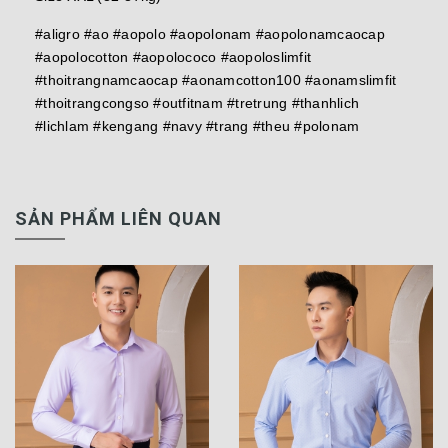
#aligro #ao #aopolo #aopolonam #aopolonamcaocap
#aopolocotton #aopolococo #aopoloslimfit
#thoitrangnamcaocap #aonamcotton100 #aonamslimfit
#thoitrangcongso #outfitnam #tretrung #thanhlich
#lichlam #kengang #navy #trang #theu #polonam
SẢN PHẨM LIÊN QUAN