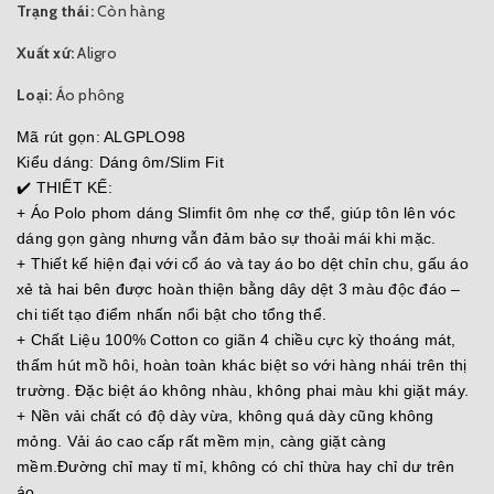
Trạng thái:
Còn hàng
Xuất xứ:
Aligro
Loại:
Áo phông
Mã rút gọn: ALGPLO98
Kiểu dáng: Dáng ôm/Slim Fit
✔️ THIẾT KẾ:
+ Áo Polo phom dáng Slimfit ôm nhẹ cơ thể, giúp tôn lên vóc
dáng gọn gàng nhưng vẫn đảm bảo sự thoải mái khi mặc.
+ Thiết kế hiện đại với cổ áo và tay áo bo dệt chỉn chu, gấu áo
xẻ tà hai bên được hoàn thiện bằng dây dệt 3 màu độc đáo –
chi tiết tạo điểm nhấn nổi bật cho tổng thể.
+ Chất Liệu 100% Cotton co giãn 4 chiều cực kỳ thoáng mát,
thấm hút mồ hôi, hoàn toàn khác biệt so với hàng nhái trên thị
trường. Đặc biệt áo không nhàu, không phai màu khi giặt máy.
+ Nền vải chất có độ dày vừa, không quá dày cũng không
mỏng. Vải áo cao cấp rất mềm mịn, càng giặt càng
mềm.Đường chỉ may tỉ mỉ, không có chỉ thừa hay chỉ dư trên
áo.