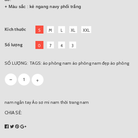
+ Màu sắc : kẻ ngang navy phối trắng
Kích thước
S
M
L
XL
XXL
Số lượng
0
7
4
3
SỐ LƯỢNG:
TAGS:
áo phông nam
áo phông nam đẹp
áo phông
-
+
nam ngắn tay
Áo sơ mi nam
thời trang nam
CHIA SẺ: