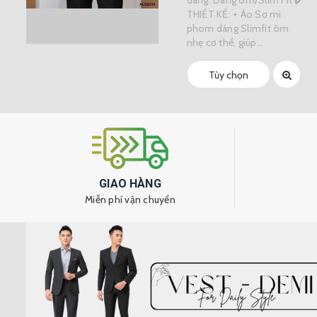
THIẾT KẾ: + Áo Sơ mi
phom dáng Slimfit ôm
nhẹ cơ thể, giúp...
Tùy chọn
GIAO HÀNG
Miễn phí vận chuyển