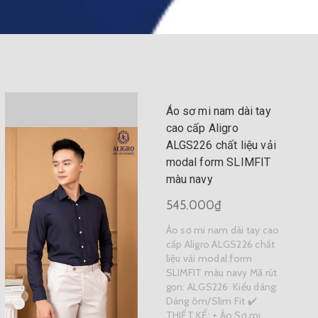
Áo sơ mi nam dài tay
cao cấp Aligro
ALGS226 chất liệu vải
modal form SLIMFIT
màu navy
545.000₫
Áo sơ mi nam dài tay cao
cấp Aligro ALGS226 chất
liệu vải modal form
SLIMFIT màu navy Mã rút
gọn: ALGS226 Kiểu dáng:
Dáng ôm/Slim Fit ✔️
THIẾT KẾ: + Áo Sơ mi