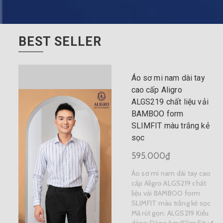
BEST SELLER
Áo sơ mi nam dài tay
cao cấp Aligro
ALGS219 chất liệu vải
BAMBOO form
SLIMFIT màu trắng kẻ
sọc
595.000₫
Áo sơ mi nam dài tay cao
cấp Aligro ALGS219 chất
liệu vải BAMBOO form
SLIMFIT màu trắng kẻ sọc
Mã rút gọn: ALGS219 Kiểu
dáng: Dáng ôm/Slim Fit ✔️