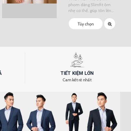
phom dáng Slimfit ôm
nhẹ cơ thể, giúp tôn lên...
Tùy chọn
Ả
TIẾT KIỆM LỚN
Cam kết rẻ nhất