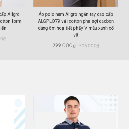
cấp Aligro
Áo polo nam Aligro ngắn tay cao cấp
otton form
ALGPLO79 vải cotton pha sợi cacbon
iển
dáng ôm hoạ tiết phẩy V màu xanh cổ
vịt
00₫
299.000₫
505.000₫