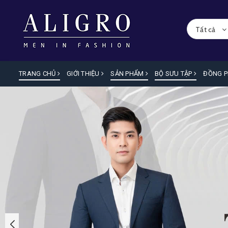
Tất cả
TRANG CHỦ
GIỚI THIỆU
SẢN PHẨM
BỘ SƯU TẬP
ĐỒNG 