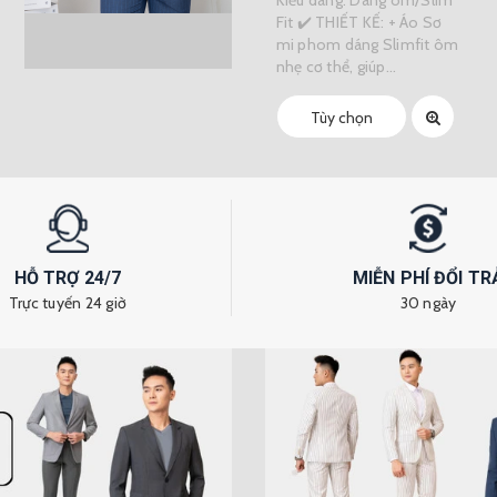
Fit ✔️ THIẾT KẾ: + Áo Sơ
mi phom dáng Slimfit ôm
nhẹ cơ thể, giúp...
Tùy chọn
HỖ TRỢ 24/7
MIỄN PHÍ ĐỔI TR
Trực tuyến 24 giờ
30 ngày