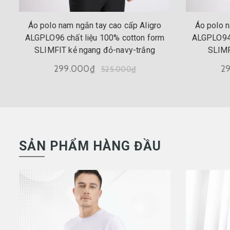
Áo polo nam ngắn tay cao cấp Aligro
Áo polo n
ALGPLO96 chất liệu 100% cotton form
ALGPLO94 
SLIMFIT kẻ ngang đỏ-navy-trắng
SLIMF
299.000₫
2
525.000₫
SẢN PHẨM HÀNG ĐẦU