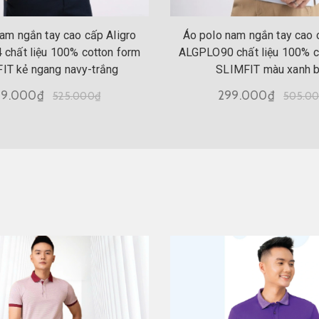
am ngắn tay cao cấp Aligro
Áo polo nam ngắn tay cao 
chất liệu 100% cotton form
ALGPLO90 chất liệu 100% c
IT kẻ ngang navy-trắng
SLIMFIT màu xanh b
99.000₫
299.000₫
525.000₫
505.0