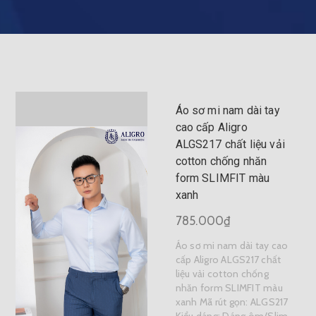
Áo sơ mi nam dài tay
cao cấp Aligro
ALGS217 chất liệu vải
cotton chống nhăn
form SLIMFIT màu
xanh
785.000₫
Áo sơ mi nam dài tay cao
cấp Aligro ALGS217 chất
liệu vải cotton chống
nhăn form SLIMFIT màu
xanh Mã rút gọn: ALGS217
Kiểu dáng: Dáng ôm/Slim