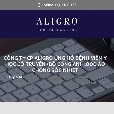
Hotline:
0912120033
CÔNG TY CP ALIGRO ỦNG HỘ BỆNH VIỆN Y
HỌC CỔ TRUYỀN (BỘ CÔNG AN) 1.000 ÁO
CHỐNG SỐC NHIỆT
Trang chủ
/
Công ty CP Aligro ủng hộ Bệnh viện Y học cổ
truyền (Bộ Công an) 1.000 áo chống sốc nhiệt