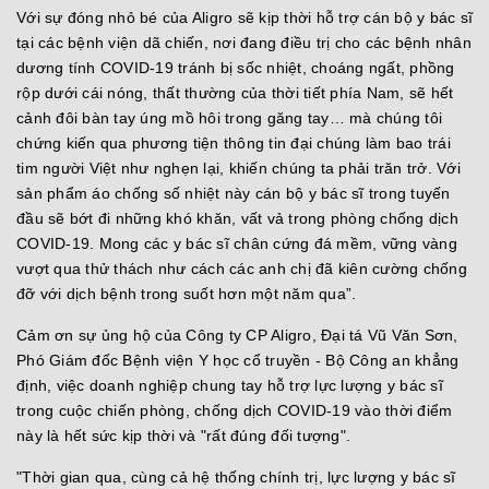
Với sự đóng nhỏ bé của Aligro sẽ kịp thời hỗ trợ cán bộ y bác sĩ
tại các bệnh viện dã chiến, nơi đang điều trị cho các bệnh nhân
dương tính COVID-19 tránh bị sốc nhiệt, choáng ngất, phồng
rộp dưới cái nóng, thất thường của thời tiết phía Nam, sẽ hết
cảnh đôi bàn tay úng mồ hôi trong găng tay… mà chúng tôi
chứng kiến qua phương tiện thông tin đại chúng làm bao trái
tim người Việt như nghẹn lại, khiến chúng ta phải trăn trở. Với
sản phẩm áo chống số nhiệt này cán bộ y bác sĩ trong tuyến
đầu sẽ bớt đi những khó khăn, vất vả trong phòng chống dịch
COVID-19. Mong các y bác sĩ chân cứng đá mềm, vững vàng
vượt qua thử thách như cách các anh chị đã kiên cường chống
đỡ với dịch bệnh trong suốt hơn một năm qua”.
Cảm ơn sự ủng hộ của Công ty CP Aligro, Đại tá Vũ Văn Sơn,
Phó Giám đốc Bệnh viện Y học cổ truyền - Bộ Công an khẳng
định, việc doanh nghiệp chung tay hỗ trợ lực lượng y bác sĩ
trong cuộc chiến phòng, chống dịch COVID-19 vào thời điểm
này là hết sức kịp thời và "rất đúng đối tượng".
"Thời gian qua, cùng cả hệ thống chính trị, lực lượng y bác sĩ