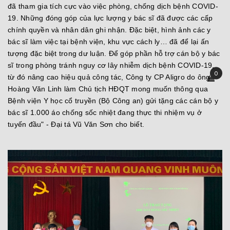
đã tham gia tích cực vào việc phòng, chống dịch bệnh COVID-
19. Những đóng góp của lực lượng y bác sĩ đã được các cấp
chính quyền và nhân dân ghi nhận. Đặc biệt, hình ảnh các y
bác sĩ làm việc tại bệnh viện, khu vực cách ly… đã để lại ấn
tượng đặc biệt trong dư luận. Để góp phần hỗ trợ cán bộ y bác
sĩ trong phòng tránh nguy cơ lây nhiễm dịch bệnh COVID-19,
0
từ đó nâng cao hiệu quả công tác, Công ty CP Aligro do ông
Hoàng Văn Linh làm Chủ tịch HĐQT mong muốn thông qua
Bệnh viện Y học cổ truyền (Bộ Công an) gửi tặng các cán bộ y
bác sĩ 1.000 áo chống sốc nhiệt đang thực thi nhiệm vụ ở
tuyến đầu" - Đại tá Vũ Văn Sơn cho biết.