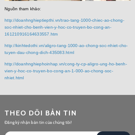
Nguồn tham khảo:
http://doanhnghieptiepthi.vn/trao-tang-1000-chiec-ao-chong-
soc-nhiet-cho-benh-vien-y-hoc-co-truyen-bo-cong-an-
161210916164633557.htm
http://kinhtedothi.vn/aligro-tang-1000-ao-chong-soc-nhiet-cho-
tuyen-dau-chong-dich-435083.html
http://doanhnghiephoinhap.vn/cong-ty-cp-aligro-ung-ho-benh-
vien-y-hoc-co-truyen-bo-cong-an-1-000-ao-chong-soc-
nhiet.html
THEO DÕI BẢN TIN
Đăng ký nhận bản tin của chúng tôi!