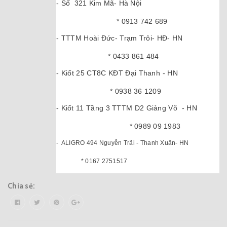
- Số 321 Kim Mã- Hà Nội
* 0913 742 689
- TTTM Hoài Đức- Trạm Trôi- HĐ- HN
0
* 0433 861 484
- Kiốt 25 CT8C KĐT Đại Thanh - HN
* 0938 36 1209
- Ki
ốt 11 Tầng 3 TTTM D2 Giảng Võ - HN
* 0989 09 1983
-
ALIGRO 494 Nguyễn Trãi - Thanh Xuân- HN
* 0167
2751517
Chia sẻ: