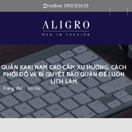
Hotline:
0912120033
QUẦN KAKI NAM CAO CẤP: XU HƯỚNG, CÁCH
PHỐI ĐỒ VÀ BÍ QUYẾT BẢO QUẢN ĐỂ LUÔN
LỊCH LÃM
Trang chủ
/
Tin tức
/
Quần kaki nam cao cấp: Xu hướng, cách
phối đồ và bí quyết bảo quản để luôn lịch lãm