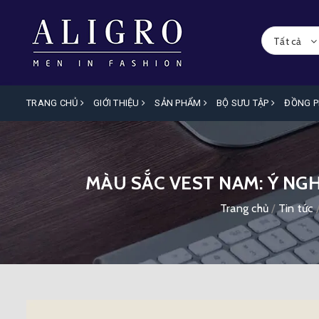
Tất cả
TRANG CHỦ
GIỚI THIỆU
SẢN PHẨM
BỘ SƯU TẬP
ĐỒNG 
MÀU SẮC VEST NAM: Ý NG
Trang chủ
/
Tin tức