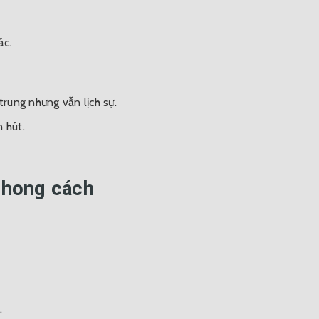
ác.
rung nhưng vẫn lịch sự.
 hút.
phong cách
.