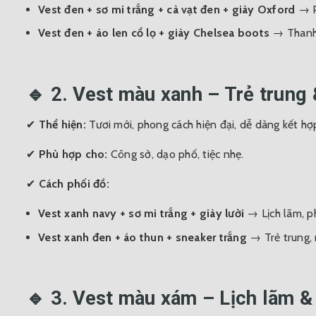
Vest đen + sơ mi trắng + cà vạt đen + giày Oxford
→ P
Vest đen + áo len cổ lọ + giày Chelsea boots
→ Thanh l
🔹 2. Vest màu xanh – Trẻ trung 
✔
Thể hiện:
Tươi mới, phong cách hiện đại, dễ dàng kết hợ
✔
Phù hợp cho:
Công sở, dạo phố, tiệc nhẹ.
✔
Cách phối đồ:
Vest xanh navy + sơ mi trắng + giày lười
→ Lịch lãm, p
Vest xanh đen + áo thun + sneaker trắng
→ Trẻ trung,
🔹 3. Vest màu xám – Lịch lãm &