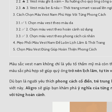
🔥 2. Vest màu ghi & xám – Xu hướng cho quý ông công s
🔥 3. Vest màu be & nâu – Thời trang smart-casual lên ng
Cách Chọn Màu Vest Nam Phù Hợp Với Từng Phong Cách
✅ 1. Chọn màu vest theo màu da
✅ 2. Chọn màu vest theo hoàn cảnh sử dụng
✅ 3. Chọn màu vest theo phong cách cá nhân
Mẹo Phối Màu Vest Nam Để Luôn Lịch Lãm & Thời Trang
Chọn Màu Vest Đúng Giúp Hoàn Thiện Phong Cách
Màu sắc vest nam không chỉ là yếu tố thẩm mỹ mà còn thể
màu sắc phù hợp sẽ giúp quý ông
trở nên lịch lãm, tự tin
Dù bạn là người yêu thích
phong cách cổ điển, trẻ trung 
viết này,
Aligro
sẽ giúp bạn khám phá
ý nghĩa của từng
với từng hoàn cảnh
.