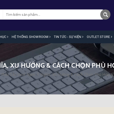
PHỤC
HỆ THỐNG SHOWROOM
TIN TỨC - SỰ KIỆN
OUTLET STORE
HĨA, XU HƯỚNG & CÁCH CHỌN PHÙ 
/
Màu Sắc Vest Nam: Ý Nghĩa, Xu Hướng & Cách Chọn Phù Hợp V