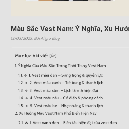
Màu Sắc Vest Nam: Ý Nghĩa, Xu Hướ
12/03/2025,
Bởi Aligro Blog
Mục lục bài viết
[Ẩn]
Ý Nghĩa Của Màu Sắc Trong Thời Trang Vest Nam
🔹 1. Vest màu đen – Sang trọng & quyền lực
🔹 2. Vest màu xanh – Trẻ trung & thanh lịch
🔹 3. Vest màu xám – Lịch lãm & hiện đại
🔹 4. Vest màu nâu – Cổ điển & phong cách
🔹 5. Vest màu be – Nhẹ nhàng & thanh lịch
Xu Hướng Màu Vest Nam Phổ Biến Hiện Nay
🔥 1. Vest xanh đen – Biến tấu hiện đại của vest đen