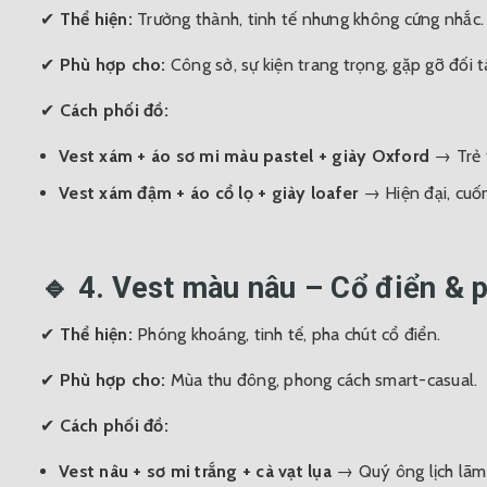
✔
Thể hiện:
Trưởng thành, tinh tế nhưng không cứng nhắc.
✔
Phù hợp cho:
Công sở, sự kiện trang trọng, gặp gỡ đối t
✔
Cách phối đồ:
Vest xám + áo sơ mi màu pastel + giày Oxford
→ Trẻ t
Vest xám đậm + áo cổ lọ + giày loafer
→ Hiện đại, cuốn
🔹 4. Vest màu nâu – Cổ điển & 
✔
Thể hiện:
Phóng khoáng, tinh tế, pha chút cổ điển.
✔
Phù hợp cho:
Mùa thu đông, phong cách smart-casual.
✔
Cách phối đồ:
Vest nâu + sơ mi trắng + cà vạt lụa
→ Quý ông lịch lãm