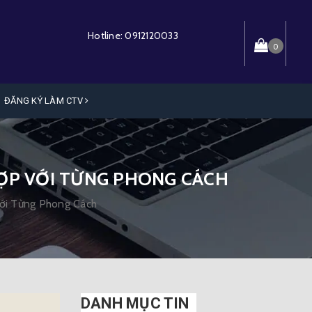
Hotline:
0912120033
0
ĐĂNG KÝ LÀM CTV
HỢP VỚI TỪNG PHONG CÁCH
ới Từng Phong Cách
DANH MỤC TIN