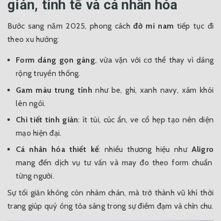
giản, tinh tế và cá nhân hóa
Bước sang năm 2025, phong cách
đờ mi nam
tiếp tục đi
theo xu hướng:
Form dáng gọn gàng
, vừa vặn với cơ thể thay vì dáng
rộng truyền thống.
Gam màu trung tính
như be, ghi, xanh navy, xám khói
lên ngôi.
Chi tiết tinh giản
: ít túi, cúc ẩn, ve cổ hẹp tạo nên diện
mạo hiện đại.
Cá nhân hóa thiết kế
: nhiều thương hiệu như
Aligro
mang đến dịch vụ tư vấn và may đo theo form chuẩn
từng người.
Sự tối giản không còn nhàm chán, mà trở thành vũ khí thời
trang giúp quý ông tỏa sáng trong sự điềm đạm và chỉn chu.