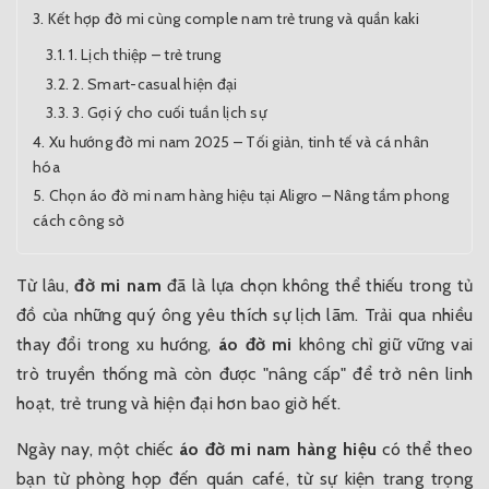
Kết hợp đờ mi cùng comple nam trẻ trung và quần kaki
1. Lịch thiệp – trẻ trung
2. Smart-casual hiện đại
3. Gợi ý cho cuối tuần lịch sự
Xu hướng đờ mi nam 2025 – Tối giản, tinh tế và cá nhân
hóa
Chọn áo đờ mi nam hàng hiệu tại Aligro – Nâng tầm phong
cách công sở
Từ lâu,
đờ mi nam
đã là lựa chọn không thể thiếu trong tủ
đồ của những quý ông yêu thích sự lịch lãm. Trải qua nhiều
thay đổi trong xu hướng,
áo đờ mi
không chỉ giữ vững vai
trò truyền thống mà còn được "nâng cấp" để trở nên linh
hoạt, trẻ trung và hiện đại hơn bao giờ hết.
Ngày nay, một chiếc
áo đờ mi nam hàng hiệu
có thể theo
bạn từ phòng họp đến quán café, từ sự kiện trang trọng