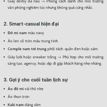
Giày derby da nâu
→ Phong cách dành cho môi trường
văn phòng nghiêm túc nhưng không quá cứng nhắc.
2. Smart-casual hiện đại
Đờ mi nam
màu navy
Áo len cổ tròn màu trung tính
Comple nam trẻ trung
phối tách: quần đen hoặc xám
Giày lười hoặc sneaker trắng
→ Phù hợp cho môi trường
sáng tạo, agency, hoặc dịp đi gặp khách hàng nhẹ nhàng.
3. Gợi ý cho cuối tuần lịch sự
Áo đờ mi
vải thô nhẹ
Áo thun trơn
Kaki nam
dáng slim