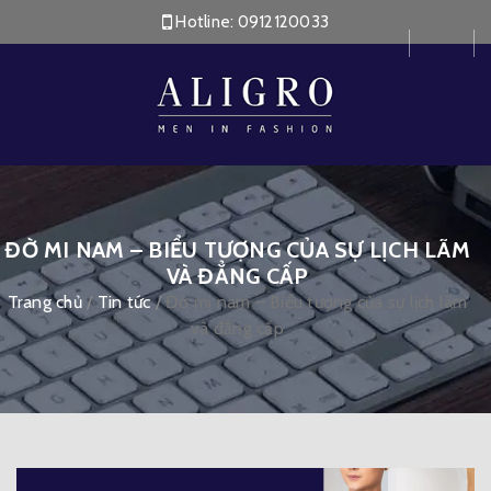
Hotline:
0912120033
ĐỜ MI NAM – BIỂU TƯỢNG CỦA SỰ LỊCH LÃM
VÀ ĐẲNG CẤP
Trang chủ
/
Tin tức
/
Đờ mi nam – Biểu tượng của sự lịch lãm
và đẳng cấp