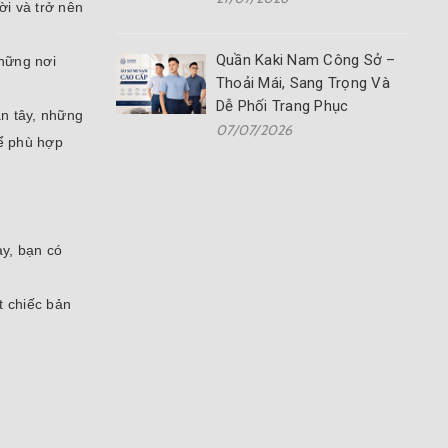
ời và trở nên
Quần Kaki Nam Công Sở –
những nơi
Thoải Mái, Sang Trọng Và
Dễ Phối Trang Phục
ần tây, những
07/07/2026
hể phù hợp
ày, bạn có
t chiếc bản