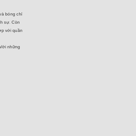
và bóng chỉ
ch sự. Còn
ợp với quần
 Với những