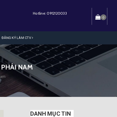
Hotline:
0912120033
0
ĐĂNG KÝ LÀM CTV
 PHÁI NAM
nam
DANH MỤC TIN