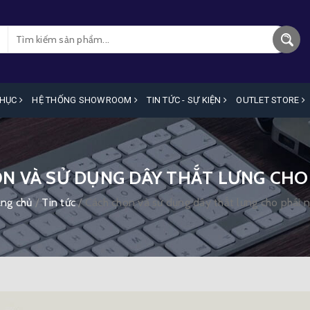
PHỤC
HỆ THỐNG SHOWROOM
TIN TỨC - SỰ KIỆN
OUTLET STORE
N VÀ SỬ DỤNG DÂY THẮT LƯNG CHO
ang chủ
/
Tin tức
/
Cách chọn và sử dụng dây thắt lưng cho phái 