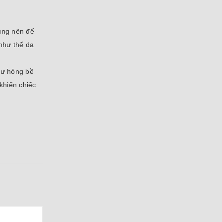
dụng nên để
 như thế da
hư hỏng bề
khiến chiếc