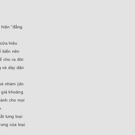
ể hiện "đẳng
 cửa hiệu
ổ biến nên
ể cho ra đời
g và dày dặn
khá nhám (do
ó giá khoảng
 dành cho mọi
o.
t lưng loại
rưng của loại