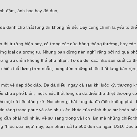
anh đậm, ánh bạc hay đỏ đun,
da dành cho thắt lưng thì không hề dễ. Đây cũng chính là yếu tố th
n thị trường hiện nay, cả trong các cửa hàng thông thường, hay các
hững loại da tương tự. Nhưng bạn đừng nên nghĩ rằng bởi nó quá ph
hững ưu điểm không thể phủ nhận. Từ da dê, các nhà sản xuất có th
 chiếc thắt lưng trơn nhẵn, bóng đến những chiếc thắt lưng bản rộn
g một vẻ đẹp độc đáo. Da đà điểu, ngay cả sau khi luộc kỹ, thường 
điểu chưa phổ biến, một chiếc thắt lưng da đà điểu thứ thiệt thường c
chi một số tiền đáng kể. Nói chung, thắt lưng da đà điểu không phải
tin rằng trang phục và các phụ kiện khác của mình thực sự hoàn hả
 cần phải nói nhiều về sự sang trọng và lịch lãm mà những chiếc thắ
ng “hiệu của hiệu” này, bạn phải mất từ 500 đến cả ngàn USD. Đặc t