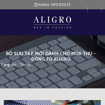
Hotline:
0912120033
BỘ SƯU TẬP MỚI DÀNH CHO MÙA THU -
ĐÔNG TỪ ALIGRO
Trang chủ
/
Tin tức
/
Bộ sưu tập mới dành cho mùa thu - đông
từ Aligro