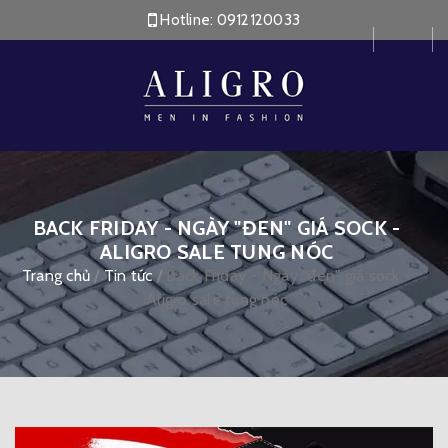
Hotline:
0912120033
BACK FRIDAY - NGÀY "ĐEN" GIÁ SOCK -
ALIGRO SALE TUNG NÓC
Trang chủ
/
Tin tức
/
Back Friday - Ngày "đen" giá sock -
Aligro sale tung nóc