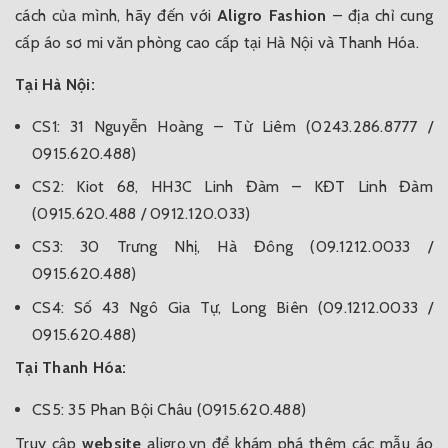
cách của mình, hãy đến với
Aligro Fashion
– địa chỉ cung
cấp áo sơ mi văn phòng cao cấp tại Hà Nội và Thanh Hóa.
Tại Hà Nội:
CS1: 31 Nguyễn Hoàng – Từ Liêm (0243.286.8777 /
0915.620.488)
CS2: Kiot 68, HH3C Linh Đàm – KĐT Linh Đàm
(0915.620.488 / 0912.120.033)
CS3: 30 Trưng Nhị, Hà Đông (09.1212.0033 /
0915.620.488)
CS4: Số 43 Ngô Gia Tự, Long Biên (09.1212.0033 /
0915.620.488)
Tại Thanh Hóa:
CS5: 35 Phan Bội Châu (0915.620.488)
Truy cập
website
aligro.vn
để khám phá thêm các mẫu áo