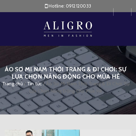
Hotline:
0912120033
ÁO SƠ MI NAM THỜI TRANG & ĐI CHƠI: SỰ
LỰA CHỌN NĂNG ĐỘNG CHO MÙA HÈ
Trang chủ
/
Tin tức
/
Áo Sơ Mi Nam Thời Trang & Đi Chơi: Sự
Lựa Chọn Năng Động Cho Mùa Hè