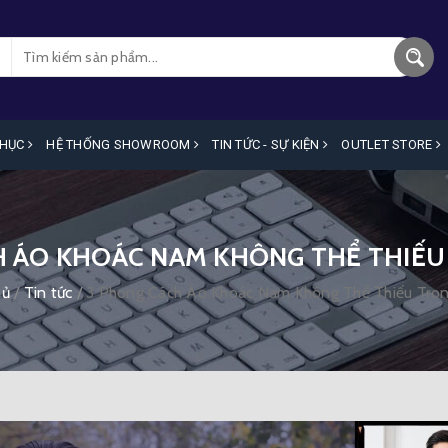
PHỤC
HỆ THỐNG SHOWROOM
TIN TỨC - SỰ KIỆN
OUTLET STORE
H ÁO KHOÁC NAM KHÔNG THỂ THIẾU
hủ
/
Tin tức
/
3 Phong Cách Áo Khoác Nam Không Thể Thiếu Tro