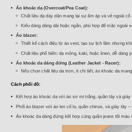
Áo khoác dạ (Overcoat/Pea Coat):
Chất liệu dạ dày dặn mang lại sự ấm áp và vẻ ngoài cổ 
Kiểu dáng dáng dài hoặc ngắn, phù hợp để mặc ngoài v
Áo blazer:
Thiết kế cách điệu từ áo vest, tạo sự lịch lãm nhưng k
Chất liệu phổ biến: dạ mỏng, kaki, hoặc linen, dễ dàng 
Áo khoác da dáng đứng (Leather Jacket - Racer):
Nếu chọn chất liệu da trơn, ít chi tiết, áo khoác da m
Cách phối đồ:
Kết hợp áo khoác dạ với áo sơ mi trắng, quần tây và giày
Phối áo blazer với áo len cổ lọ, quần chinos, và giày tây 
Áo khoác da dáng đứng kết hợp cùng quần jeans tối màu v