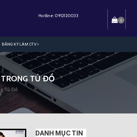
Hotline:
0912120033
0
ĐĂNG KÝ LÀM CTV
 TRONG TỦ ĐỒ
ng Tủ Đồ
DANH MỤC TIN