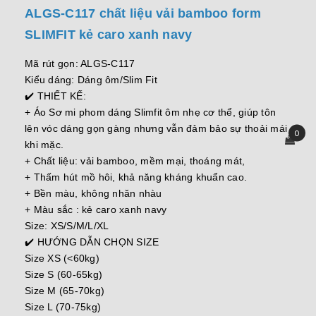
ALGS-C117 chất liệu vải bamboo form
SLIMFIT kẻ caro xanh navy
Mã rút gọn: ALGS-C117
Kiểu dáng: Dáng ôm/Slim Fit
✔️ THIẾT KẾ:
+ Áo Sơ mi phom dáng Slimfit ôm nhẹ cơ thể, giúp tôn
lên vóc dáng gọn gàng nhưng vẫn đảm bảo sự thoải mái
0
khi mặc.
+ Chất liệu: vải bamboo, mềm mại, thoáng mát,
+ Thấm hút mồ hôi, khả năng kháng khuẩn cao.
+ Bền màu, không nhăn nhàu
+ Màu sắc : kẻ caro xanh navy
Size: XS/S/M/L/XL
✔️ HƯỚNG DẪN CHỌN SIZE
Size XS (<60kg)
Size S (60-65kg)
Size M (65-70kg)
Size L (70-75kg)