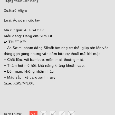
Trạng thái:
Còn hàng
Xuất xứ:
Aligro
Loại:
Áo sơ mi cộc tay
Mã rút gọn: ALGS-C117
Kiểu dáng: Dáng ôm/Slim Fit
✔️ THIẾT KẾ:
+ Áo Sơ mi phom dáng Slimfit ôm nhẹ cơ thể, giúp tôn lên vóc
dáng gọn gàng nhưng vẫn đảm bảo sự thoải mái khi mặc.
+ Chất liệu: vải bamboo, mềm mại, thoáng mát,
+ Thấm hút mồ hôi, khả năng kháng khuẩn cao.
+ Bền màu, không nhăn nhàu
+ Màu sắc : kẻ caro xanh navy
Size: XS/S/M/L/XL
Kích thước
XS
S
M
L
XL