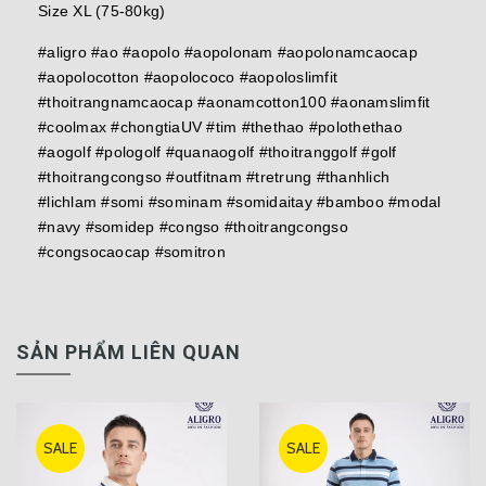
Size XL (75-80kg)
#aligro #ao #aopolo #aopolonam #aopolonamcaocap
#aopolocotton #aopolococo #aopoloslimfit
#thoitrangnamcaocap #aonamcotton100 #aonamslimfit
#coolmax #chongtiaUV #tim #thethao #polothethao
#aogolf #pologolf #quanaogolf #thoitranggolf #golf
#thoitrangcongso #outfitnam #tretrung #thanhlich
#lichlam #somi #sominam #somidaitay #bamboo #modal
#navy #somidep #congso #thoitrangcongso
#congsocaocap #somitron
SẢN PHẨM LIÊN QUAN
SALE
SALE