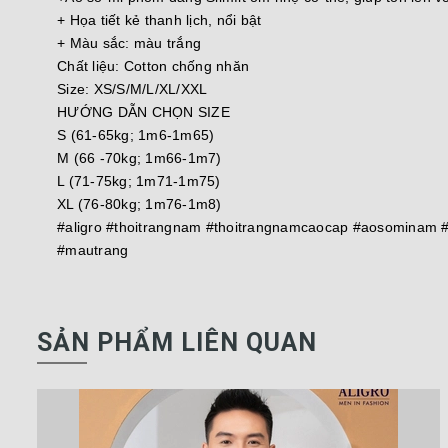
+ Họa tiết kẻ thanh lịch, nổi bật
+ Màu sắc: màu trắng
Chất liệu: Cotton chống nhăn
Size: XS/S/M/L/XL/XXL
HƯỚNG DẪN CHỌN SIZE
S (61-65kg; 1m6-1m65)
M (66 -70kg; 1m66-1m7)
L (71-75kg; 1m71-1m75)
XL (76-80kg; 1m76-1m8)
#aligro #thoitrangnam #thoitrangnamcaocap #aosominam 
#mautrang
SẢN PHẨM LIÊN QUAN