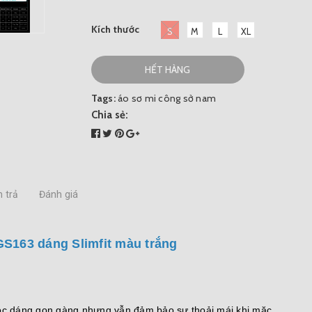
Kích thước
S
M
L
XL
HẾT HÀNG
Tags:
áo sơ mi công sở nam
Chia sẻ:
 trả
Đánh giá
GS163 dáng Slimfit màu trắng
vóc dáng gọn gàng nhưng vẫn đảm bảo sự thoải mái khi mặc.