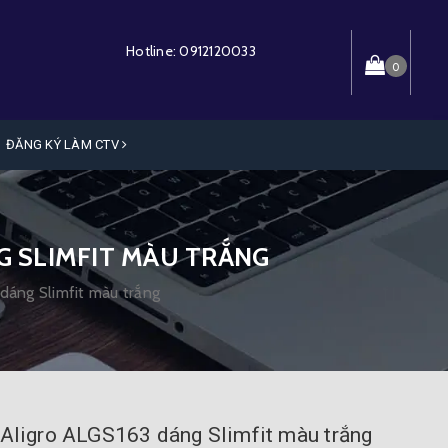
Hotline:
0912120033
0
ĐĂNG KÝ LÀM CTV
NG SLIMFIT MÀU TRẮNG
 dáng Slimfit màu trắng
 Aligro ALGS163 dáng Slimfit màu trắng