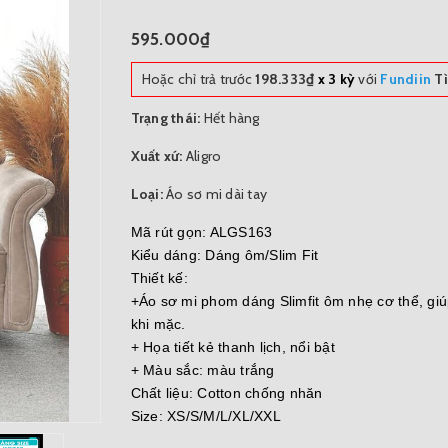
595.000₫
Hoặc chỉ trả trước
198.333₫
x 3 kỳ
với
Fundiin
Ti
Trạng thái:
Hết hàng
Xuất xứ:
Aligro
Loại:
Áo sơ mi dài tay
Mã rút gọn: ALGS163
Kiểu dáng: Dáng ôm/Slim Fit
Thiết kế:
+Áo sơ mi phom dáng Slimfit ôm nhẹ cơ thể, gi
khi mặc.
+ Họa tiết kẻ thanh lịch, nổi bật
+ Màu sắc: màu trắng
Chất liệu: Cotton chống nhăn
Size: XS/S/M/L/XL/XXL