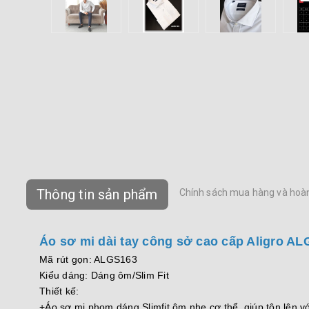
Thông tin sản phẩm
Chính sách mua hàng và hoàn
Áo sơ mi dài tay công sở cao cấp Aligro AL
Mã rút gọn: ALGS163
Kiểu dáng: Dáng ôm/Slim Fit
Thiết kế:
+Áo sơ mi phom dáng Slimfit ôm nhẹ cơ thể, giúp tôn lên 