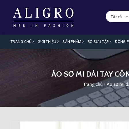
Tất cả
TRANG CHỦ
GIỚI THIỆU
SẢN PHẨM
BỘ SƯU TẬP
ĐỒNG 
ÁO SƠ MI DÀI TAY CÔ
Trang chủ
/
Áo sơ mi dà