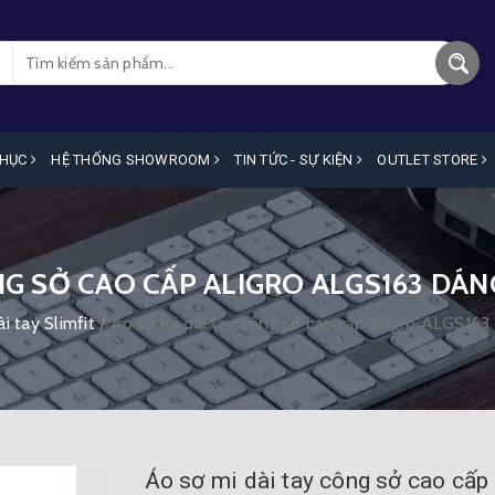
PHỤC
HỆ THỐNG SHOWROOM
TIN TỨC - SỰ KIỆN
OUTLET STORE
NG SỞ CAO CẤP ALIGRO ALGS163 DÁ
i tay Slimfit
/
Áo sơ mi dài tay công sở cao cấp Aligro ALGS163
Áo sơ mi dài tay công sở cao cấp