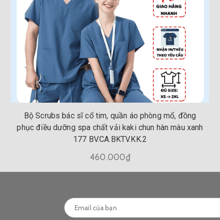
Bộ Scrubs bác sĩ cổ tim, quần áo phòng mổ, đồng
phục điều dưỡng spa chất vải kaki chun hàn màu xanh
177 BV.CA.BKTV.KK.2
460.000₫