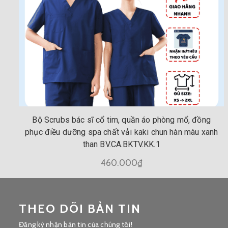
Bộ Scrubs bác sĩ cổ tim, quần áo phòng mổ, đồng
phục điều dưỡng spa chất vải kaki chun hàn màu xanh
than BV.CA.BKTV.KK.1
460.000₫
THEO DÕI BẢN TIN
Đăng ký nhận bản tin của chúng tôi!