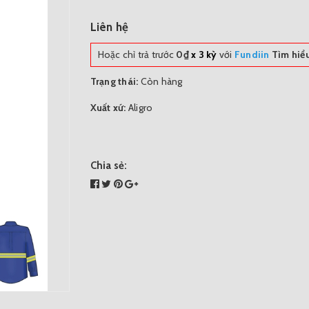
Liên hệ
Hoặc chỉ trả trước
0₫
x 3 kỳ
với
Fundiin
Tìm hiể
Trạng thái:
Còn hàng
Xuất xứ:
Aligro
Chia sẻ: