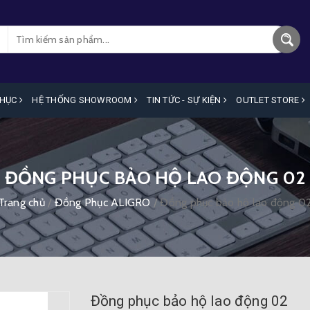
PHỤC
HỆ THỐNG SHOWROOM
TIN TỨC - SỰ KIỆN
OUTLET STORE
ĐỒNG PHỤC BẢO HỘ LAO ĐỘNG 02
Trang chủ
/
Đồng Phục ALIGRO
/
Đồng phục bảo hộ lao động 0
Đồng phục bảo hộ lao động 02