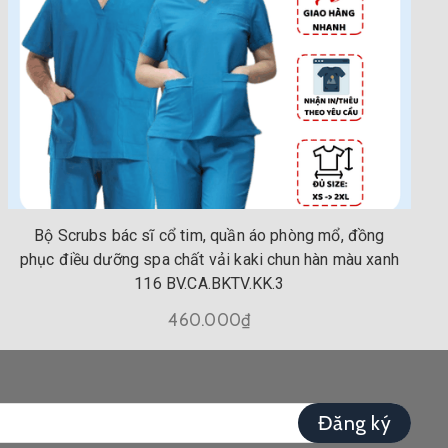
Bộ Scrubs bác sĩ cổ tim, quần áo phòng mổ, đồng
phục điều dưỡng spa chất vải kaki chun hàn màu xanh
116 BV.CA.BKTV.KK.3
460.000₫
Đăng ký