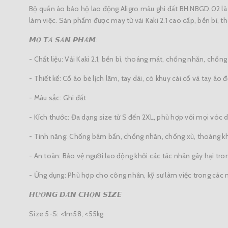
Bộ quần áo bảo hộ lao động Aligro màu ghi đất BH.NBGD.02 là 
làm việc. Sản phẩm được may từ vải Kaki 2.1 cao cấp, bền bỉ, th
𝙈𝑶̂ 𝙏𝑨̉ 𝙎𝑨̉𝙉 𝙋𝙃𝑨̂̉𝙈:
- Chất liệu: Vải Kaki 2.1, bền bỉ, thoáng mát, chống nhăn, chống
- Thiết kế: Cổ áo bẻ lịch lãm, tay dài, có khuy cài cổ và tay á
- Màu sắc: Ghi đất
- Kích thước: Đa dạng size từ S đến 2XL, phù hợp với mọi vóc 
- Tính năng: Chống bám bẩn, chống nhăn, chống xù, thoáng kh
- An toàn: Bảo vệ người lao động khỏi các tác nhân gây hại tro
- Ứng dụng: Phù hợp cho công nhân, kỹ sư làm việc trong các n
𝙃𝑼̛𝑶̛́𝙉𝙂 𝘿𝑨̂̃𝙉 𝘾𝙃𝑶̣𝙉 𝙎𝙄𝙕𝙀
Size 5-S: <1m58, <55kg