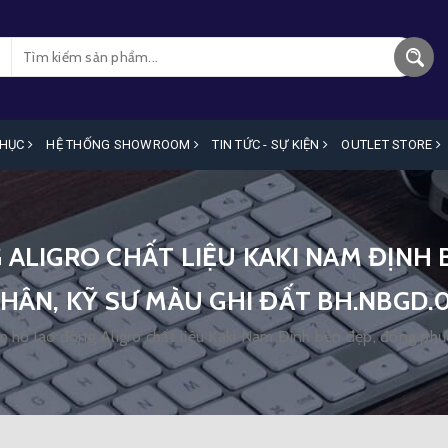
PHỤC
HỆ THỐNG SHOWROOM
TIN TỨC - SỰ KIỆN
OUTLET STORE
ALIGRO CHẤT LIỆU KAKI NAM ĐỊNH
HÂN, KỸ SƯ MÀU GHI ĐẤT BH.NBGD.
o hộ lao động Aligro chất liệu Kaki Nam Định bền đẹp, đồng ph