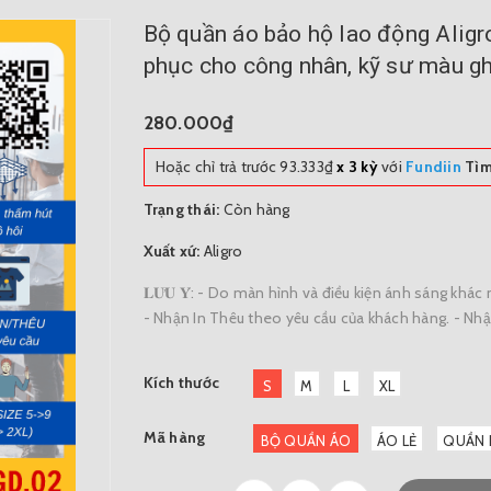
Bộ quần áo bảo hộ lao động Aligr
phục cho công nhân, kỹ sư màu g
280.000₫
Hoặc chỉ trả trước
93.333₫
x 3 kỳ
với
Fundiin
Tìm
Trạng thái:
Còn hàng
Xuất xứ:
Aligro
𝐋𝐔̛𝐔 𝐘́: - Do màn hình và điều kiện ánh sáng kh
- Nhận In Thêu theo yêu cầu của khách hàng. - Nh
Kích thước
S
M
L
XL
Mã hàng
BỘ QUẦN ÁO
ÁO LẺ
QUẦN 