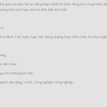
bộ quần áo bảo hộ lao động được thiết kế dành riêng cho công nhân, kỹ 
oáng mát, phù hợp với mọi điều kiện thời tiết.
 xù.
o để cố định, 2 túi trước ngực tiện dụng, đường may chắc chắn, bo tay và g
dáng.
í, bền màu.
ng môi trường làm việc.
gành xây dựng, cơ khí, công nghiệp, nông nghiệp...