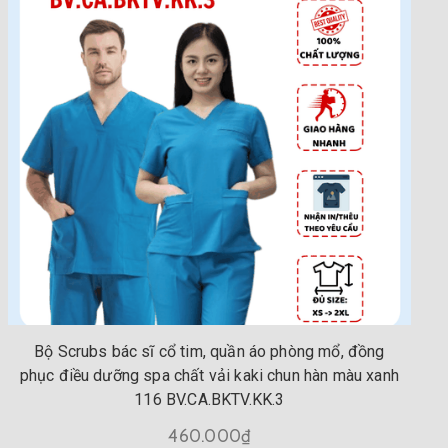
Bộ Scrubs bác sĩ cổ tim, quần áo phòng mổ, đồng
phục điều dưỡng spa chất vải kaki chun hàn màu xanh
116 BV.CA.BKTV.KK.3
460.000₫