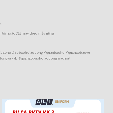
t.
iện lợi hoặc đặt may theo mẫu riêng.
aobaoho #aobaoholaodong #quanbaoho #quanaobaove
dongvaikaki #quanaobaoholaodongmacmat