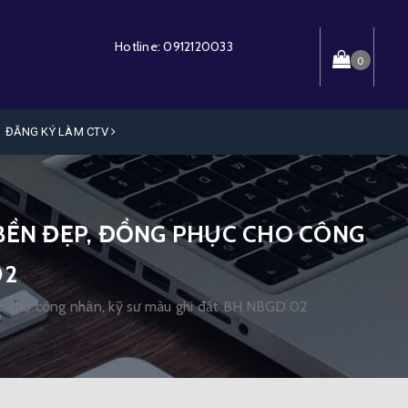
Hotline:
0912120033
0
ĐĂNG KÝ LÀM CTV
 BỀN ĐẸP, ĐỒNG PHỤC CHO CÔNG
02
ục cho công nhân, kỹ sư màu ghi đất BH.NBGD.02