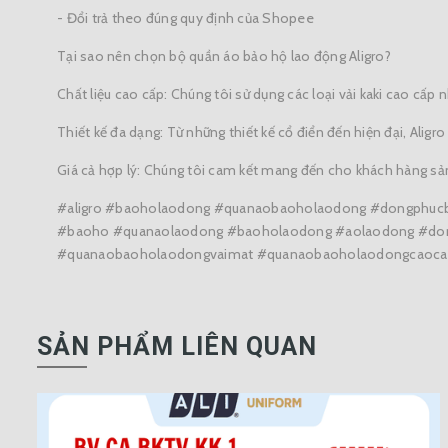
- Đổi trả theo đúng quy định của Shopee
Tại sao nên chọn bộ quần áo bảo hộ lao động Aligro?
Chất liệu cao cấp: Chúng tôi sử dụng các loại vải kaki cao cấp
Thiết kế đa dạng: Từ những thiết kế cổ điển đến hiện đại, Aligr
Giá cả hợp lý: Chúng tôi cam kết mang đến cho khách hàng sản 
#aligro #baoholaodong #quanaobaoholaodong #dongphu
#baoho #quanaolaodong #baoholaodong #aolaodong #don
#quanaobaoholaodongvaimat #quanaobaoholaodongcaoca
SẢN PHẨM LIÊN QUAN