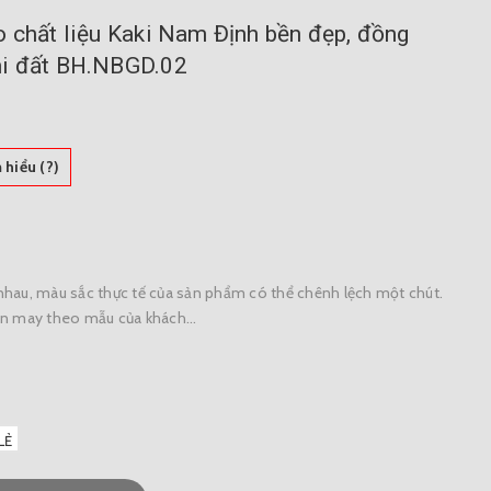
o chất liệu Kaki Nam Định bền đẹp, đồng
hi đất BH.NBGD.02
 hiểu (?)
ác nhau, màu sắc thực tế của sản phẩm có thể chênh lệch một chút.
ận may theo mẫu của khách...
LẺ