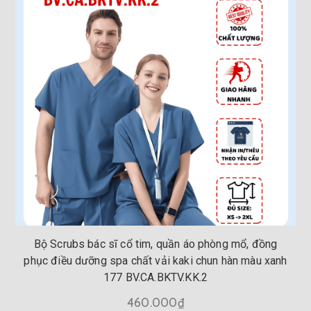
Bộ Scrubs bác sĩ cổ tim, quần áo phòng mổ, đồng
phục điều dưỡng spa chất vải kaki chun hàn màu xanh
177 BV.CA.BKTV.KK.2
460.000₫