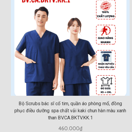
Bộ Scrubs bác sĩ cổ tim, quần áo phòng mổ, đồng
phục điều dưỡng spa chất vải kaki chun hàn màu xanh
than BV.CA.BKTV.KK.1
460.000₫