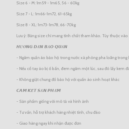
Size 6 - M: 1m59 - 1m65, 56 - 60kg
Size 7 - L: 1m66-1m72, 61-65kg
Size 8 - XL: 1m73-1m78, 66-70kg
Lưu ý: Bảng size chỉ mang tính chất tham khảo. Tùy thuộc vào 
𝙃𝑼̛𝑶̛́𝙉𝙂 𝘿𝑨̂̃𝙉 𝘽𝑨̉𝙊 𝙌𝙐𝑨̉𝙉
- Ngâm quần áo bảo hộ trong nước xà phòng pha loãng trong kh
- Nếu cổ tay áo bị ố bẩn, đem ngâm một lúc, sau đó lấy kem đá
- Không giặt chung đồ bảo hộ với quần áo sinh hoạt khác
𝘾𝘼𝙈 𝙆𝑬̂́𝙏 𝙎𝑨̉𝙉 𝙋𝙃𝑨̂̉𝙈
- Sản phẩm giống với mô tả và hình ảnh
- Tư vấn, hỗ trợ khách hàng nhiệt tình, chu đáo
- Giao hàng ngay khi nhận được đơn