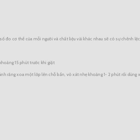
số đo cơ thể của mỗi người và chất liệu vải khác nhau sẽ có sự chênh lệ
oảng 15 phút trước khi giặt
nh răng xoa một lớp lên chỗ bẩn, vò xát nhẹ khoảng 1- 2 phút rồi dùng x