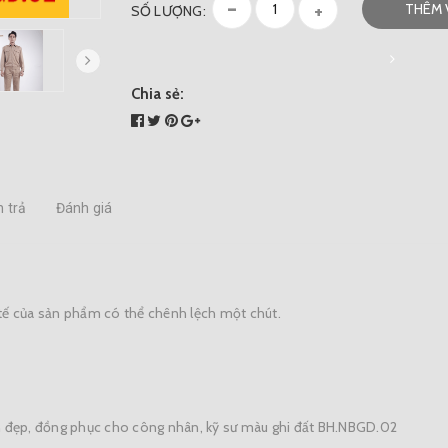
-
+
THÊM 
SỐ LƯỢNG:
Chia sẻ:
 trả
Đánh giá
 tế của sản phẩm có thể chênh lệch một chút.
ền đẹp, đồng phục cho công nhân, kỹ sư màu ghi đất BH.NBGD.02