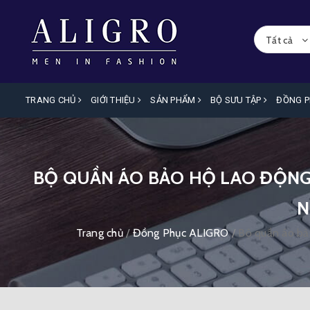
Tất cả
TRANG CHỦ
GIỚI THIỆU
SẢN PHẨM
BỘ SƯU TẬP
ĐỒNG 
BỘ QUẦN ÁO BẢO HỘ LAO ĐỘNG 
N
Trang chủ
/
Đồng Phục ALIGRO
/
Bộ quần áo bả