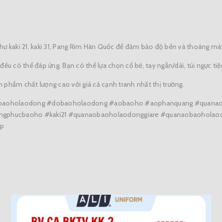
 như kaki 21, kaki 31, Pang Rim Hàn Quốc để đảm bảo độ bền và thoáng má
o đều có thể đáp ứng. Bạn có thể lựa chọn cổ bẻ, tay ngắn/dài, túi ngực t
phẩm chất lượng cao với giá cả cạnh tranh nhất thị trường.
cbaoholaodong #dobaoholaodong #aobaoho #aophanquang #quan
gphucbaoho #kaki21 #quanaobaoholaodonggiare #quanaobaoholao
p