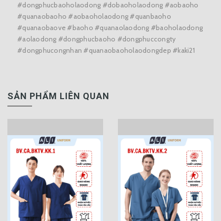
#dongphucbaoholaodong #dobaoholaodong #aobaoho
#quanaobaoho #aobaoholaodong #quanbaoho
#quanaobaove #baoho #quanaolaodong #baoholaodong
#aolaodong #dongphucbaoho #dongphuccongty
#dongphucongnhan #quanaobaoholaodongdep #kaki21
SẢN PHẨM LIÊN QUAN