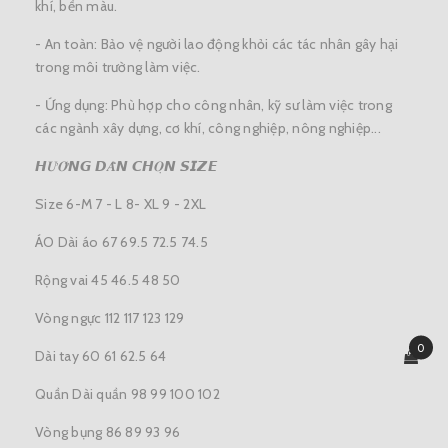
khí, bền màu.
- An toàn: Bảo vệ người lao động khỏi các tác nhân gây hại
trong môi trường làm việc.
- Ứng dụng: Phù hợp cho công nhân, kỹ sư làm việc trong
các ngành xây dựng, cơ khí, công nghiệp, nông nghiệp...
𝙃𝑼̛𝑶̛́𝙉𝙂 𝘿𝑨̂̃𝙉 𝘾𝙃𝑶̣𝙉 𝙎𝙄𝙕𝙀
Size 6-M 7 - L 8- XL 9 - 2XL
ÁO Dài áo 67 69.5 72.5 74.5
Rộng vai 45 46.5 48 50
Vòng ngực 112 117 123 129
0
Dài tay 60 61 62.5 64
Quần Dài quần 98 99 100 102
Vòng bụng 86 89 93 96