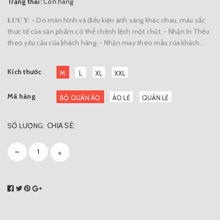
Trạng thái:
Còn hàng
𝐋𝐔̛𝐔 𝐘́: - Do màn hình và điều kiện ánh sáng khác nhau, màu sắc
thực tế của sản phẩm có thể chênh lệch một chút. - Nhận In Thêu
theo yêu cầu của khách hàng. - Nhận may theo mẫu của khách...
Kích thước
M
L
XL
XXL
Mã hàng
BỘ QUẦN ÁO
ÁO LẺ
QUẦN LẺ
SỐ LƯỢNG:
CHIA SẺ:
-
+