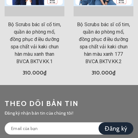
Bộ Scrubs bác sĩ cổ tim,
Bộ Scrubs bác sĩ cổ tim,
quần áo phòng mổ,
quần áo phòng mổ,
đồng phục điều dưỡng
đồng phục điều dưỡng
spa chất vải kaki chun
spa chất vải kaki chun
hàn màu xanh than
hàn màu xanh 177
BV.CA.BKTV.KK.1
BV.CA.BKTV.KK.2
310.000₫
310.000₫
THEO DÕI BẢN TIN
Đăng ký nhận bản tin của chúng tôi!
Đăng ký