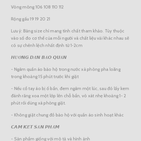
Vòng mông 106 108 110 112
Rộng gấu 19 19 20 21
Lưu ý: Bảng size chỉ mang tính chất tham khảo. Tùy thuộc
vào số đo cơ thể của mỗi người và chất liệu vải khác nhau sẽ
có sự chênh lệch nhất định từ 1-2cm
𝙃𝑼̛𝑶̛́𝙉𝙂 𝘿𝑨̂̃𝙉 𝘽𝑨̉𝙊 𝙌𝙐𝑨̉𝙉
- Ngâm quần áo bảo hộ trong nước xà phòng pha loãng
trong khoảng 15 phút trước khi giặt
- Nếu cổ tay áo bị ố bẩn, đem ngâm một lúc, sau đó lấy kem
đánh răng xoa một lớp lên chỗ bẩn, vò xát nhẹ khoảng 1- 2
phút rồi dùng xà phòng giặt.
- Không giặt chung đồ bảo hộ với quần áo sinh hoạt khác
𝘾𝘼𝙈 𝙆𝑬̂́𝙏 𝙎𝑨̉𝙉 𝙋𝙃𝑨̂̉𝙈
- Sản phẩm giống với mô tả và hình ảnh