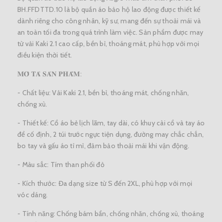
BH.FFDTTD.10 là bộ quần áo bảo hộ lao động được thiết kế
dành riêng cho công nhân, kỹ sư, mang đến sự thoải mái và
an toàn tối đa trong quá trình làm việc. Sản phẩm được may
từ vải Kaki 2.1 cao cấp, bền bỉ, thoáng mát, phù hợp với mọi
điều kiện thời tiết.
𝐌𝐎̂ 𝐓𝐀̉ 𝐒𝐀̉𝐍 𝐏𝐇𝐀̂̉𝐌:
- Chất liệu: Vải Kaki 2.1, bền bỉ, thoáng mát, chống nhăn,
chống xù.
- Thiết kế: Cổ áo bẻ lịch lãm, tay dài, có khuy cài cổ và tay áo
để cố định, 2 túi trước ngực tiện dụng, đường may chắc chắn,
bo tay và gấu áo tỉ mỉ, đảm bảo thoải mái khi vận động.
- Màu sắc: Tím than phối đỏ
- Kích thước: Đa dạng size từ S đến 2XL, phù hợp với mọi
vóc dáng.
- Tính năng: Chống bám bẩn, chống nhăn, chống xù, thoáng