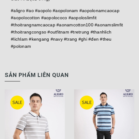
#aligro #ao #aopolo #aopolonam #aopolonamcaocap
#aopolocotton #aopolococo #aopoloslimfit
#thoitrangnamcaocap #aonamcotton100 #aonamslimfit
#thoitrangcongso #outfitnam #tretrung #thanhlich
#lichlam #kengang #navy #trang #ghi #đen #theu
#polonam
SẢN PHẨM LIÊN QUAN
SALE
SALE