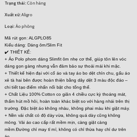
Trạng thái:
Còn hàng
Xuất xứ:
Aligro
Loại:
Áo phông
Mã rút gọn: ALGPLO85
Kiểu dáng: Dáng ôm/Slim Fit
✔️ THIẾT KẾ:
+ Áo Polo phom dáng Slimfit ôm nhẹ cơ thể, giúp tôn lên vóc
dáng gọn gàng nhưng vẫn đảm bảo sự thoải mái khi mặc.
+ Thiết kế hiện đại với cổ áo và tay áo bo dệt chỉn chu, gấu áo
xẻ tà hai bên được hoàn thiện bằng dây dệt 3 màu độc đáo –
chi tiết tạo điểm nhấn nổi bật cho tổng thể.
+ Chất Liệu 100% Cotton co giãn 4 chiều cực kỳ thoáng mát,
thấm hút mồ hôi, hoàn toàn khác biệt so với hàng nhái trên thị
trường. Đặc biệt áo không nhàu, không phai màu khi giặt máy.
+ Nền vải chất có độ dày vừa, không quá dày cũng không
mỏng. Vải áo cao cấp rất mềm mịn, càng giặt càng
mềm.Đường chỉ may tỉ mỉ, không có chỉ thừa hay chỉ dư trên
áo.