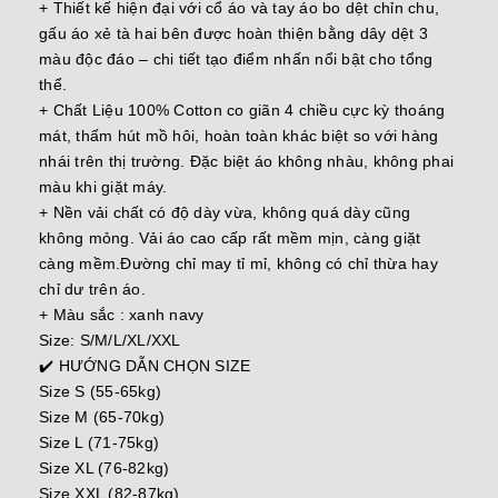
+ Thiết kế hiện đại với cổ áo và tay áo bo dệt chỉn chu,
gấu áo xẻ tà hai bên được hoàn thiện bằng dây dệt 3
màu độc đáo – chi tiết tạo điểm nhấn nổi bật cho tổng
thể.
+ Chất Liệu 100% Cotton co giãn 4 chiều cực kỳ thoáng
mát, thấm hút mồ hôi, hoàn toàn khác biệt so với hàng
nhái trên thị trường. Đặc biệt áo không nhàu, không phai
màu khi giặt máy.
+ Nền vải chất có độ dày vừa, không quá dày cũng
không mỏng. Vải áo cao cấp rất mềm mịn, càng giặt
càng mềm.Đường chỉ may tỉ mỉ, không có chỉ thừa hay
chỉ dư trên áo.
+ Màu sắc : xanh navy
Size: S/M/L/XL/XXL
✔️ HƯỚNG DẪN CHỌN SIZE
Size S (55-65kg)
Size M (65-70kg)
Size L (71-75kg)
Size XL (76-82kg)
Size XXL (82-87kg)