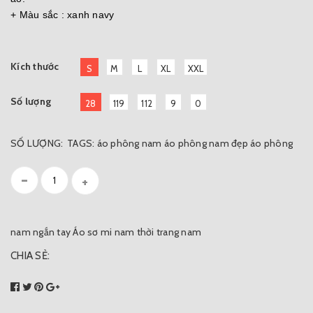
+ Màu sắc : xanh navy
Kích thước
S
M
L
XL
XXL
Số lượng
28
119
112
9
0
SỐ LƯỢNG:
TAGS:
áo phông nam
áo phông nam đẹp
áo phông
-
+
nam ngắn tay
Áo sơ mi nam
thời trang nam
CHIA SẺ: