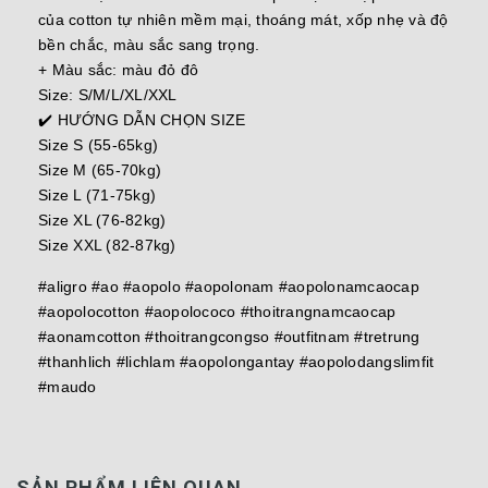
của cotton tự nhiên mềm mại, thoáng mát, xốp nhẹ và độ
bền chắc, màu sắc sang trọng.
+ Màu sắc: màu đỏ đô
Size: S/M/L/XL/XXL
✔️ HƯỚNG DẪN CHỌN SIZE
Size S (55-65kg)
Size M (65-70kg)
Size L (71-75kg)
Size XL (76-82kg)
Size XXL (82-87kg)
#aligro #ao #aopolo #aopolonam #aopolonamcaocap
#aopolocotton #aopolococo #thoitrangnamcaocap
#aonamcotton #thoitrangcongso #outfitnam #tretrung
#thanhlich #lichlam #aopolongantay #aopolodangslimfit
#maudo
SẢN PHẨM LIÊN QUAN