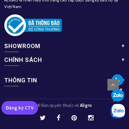
ALIGRO là nhãn hiệu thời trang cao cấp được đăng ký bảo hộ tại
Việt Nam
SHOWROOM
CHÍNH SÁCH
THÔNG TIN
© Bản quyền thuộc về
Aligro
Đăng ký CTV