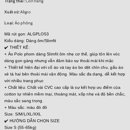
Trạng thái:
Còn hàng
Xuất xứ:
Aligro
Loại:
Áo phông
Mã rút gọn: ALGPLO53
Kiểu dáng: Dáng ôm/Slimfit
✔️ THIẾT KẾ:
+ Áo Polo phom dáng Slimfit ôm nhẹ cơ thể, giúp tôn lên vóc
dáng gọn gàng nhưng vẫn đảm bảo sự thoải mái khi mặc
+ Thiết kế hiện đại với cổ áo và tay áo bo dệt chỉn chu, gấu áo
xẻ tà hai bên thoải mái vận động. Màu sắc đa dạng, dễ kết hợp
với nhiều trang phục
+ Chất liệu: Chất vải CVC cao cấp là sự kết hợp ưu điểm của
cotton tự nhiên mềm mại, thoáng mát, xốp nhẹ và độ bền chắc,
màu sắc sang trọng.
+ Màu sắc: màu đỏ đô
Size: S/M/L/XL/XXL
✔️ HƯỚNG DẪN CHỌN SIZE
Size S (55-65kg)