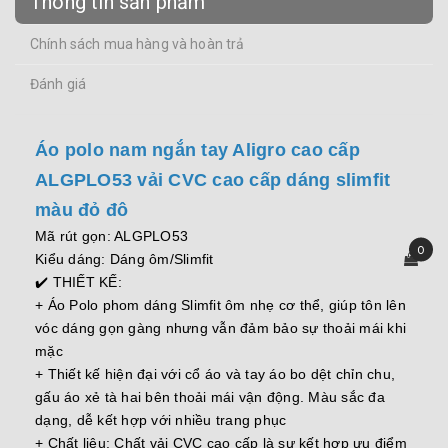
Thông tin sản phẩm
Chính sách mua hàng và hoàn trả
Đánh giá
Áo polo nam ngắn tay Aligro cao cấp
ALGPLO53 vải CVC cao cấp dáng slimfit
màu đỏ đô
Mã rút gọn: ALGPLO53
0
Kiểu dáng: Dáng ôm/Slimfit
✔️ THIẾT KẾ:
+ Áo Polo phom dáng Slimfit ôm nhẹ cơ thể, giúp tôn lên
vóc dáng gọn gàng nhưng vẫn đảm bảo sự thoải mái khi
mặc
+ Thiết kế hiện đại với cổ áo và tay áo bo dệt chỉn chu,
gấu áo xẻ tà hai bên thoải mái vận động. Màu sắc đa
dạng, dễ kết hợp với nhiều trang phục
+ Chất liệu: Chất vải CVC cao cấp là sự kết hợp ưu điểm