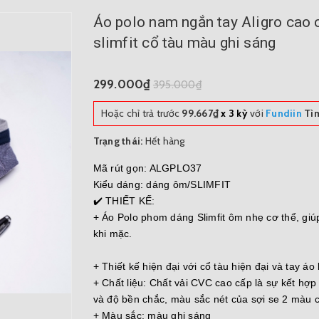
Áo polo nam ngắn tay Aligro cao
slimfit cổ tàu màu ghi sáng
299.000₫
395.000₫
Hoặc chỉ trả trước
99.667₫
x 3 kỳ
với
Fundiin
Tìm
Trạng thái:
Hết hàng
Mã rút gọn: ALGPLO37
Kiểu dáng: dáng ôm/SLIMFIT
✔️ THIẾT KẾ:
+ Áo Polo phom dáng Slimfit ôm nhẹ cơ thể, gi
khi mặc.
+ Thiết kế hiện đại với cổ tàu hiện đại và tay á
+ Chất liệu: Chất vải CVC cao cấp là sự kết hợ
và độ bền chắc, màu sắc nét của sợi se 2 màu 
+ Màu sắc: màu ghi sáng