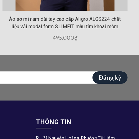
Áo sơ mi nam dài tay cao cấp Aligro ALGS224 chất
liệu vải modal form SLIMFIT màu tím khoai môm
495.000₫
Đăng ký
THÔNG TIN
31 Nguyễn Hoàng, Phường Từ Liêm,