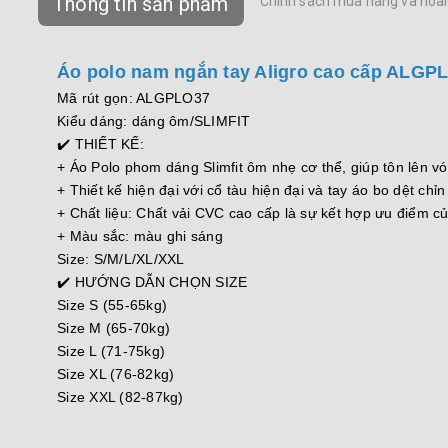
Thông tin sản phẩm
Chính sách mua hàng và hoàn
Áo polo nam ngắn tay Aligro cao cấp ALGPL
Mã rút gọn: ALGPLO37
Kiểu dáng: dáng ôm/SLIMFIT
✔️ THIẾT KẾ:
+ Áo Polo phom dáng Slimfit ôm nhẹ cơ thể, giúp tôn lên 
+ Thiết kế hiện đại với cổ tàu hiện đại và tay áo bo dệt chỉ
+ Chất liệu: Chất vải CVC cao cấp là sự kết hợp ưu điểm c
+ Màu sắc: màu ghi sáng
Size: S/M/L/XL/XXL
✔️ HƯỚNG DẪN CHỌN SIZE
Size S (55-65kg)
Size M (65-70kg)
Size L (71-75kg)
Size XL (76-82kg)
Size XXL (82-87kg)