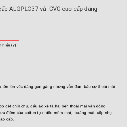
 cấp ALGPLO37 vải CVC cao cấp dáng
 hiểu (?)
úp tôn lên vóc dáng gọn gàng nhưng vẫn đảm bảo sự thoải mái
o bo dệt chỉn chu, gấu áo xẻ tà hai bên thoải mái vận động
p ưu điểm của cotton tự nhiên mềm mại, thoáng mát, xốp nhẹ
cao cấp.