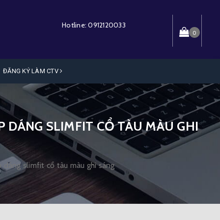
Hotline:
0912120033
0
ĐĂNG KÝ LÀM CTV
P DÁNG SLIMFIT CỔ TÀU MÀU GHI
dáng slimfit cổ tàu màu ghi sáng