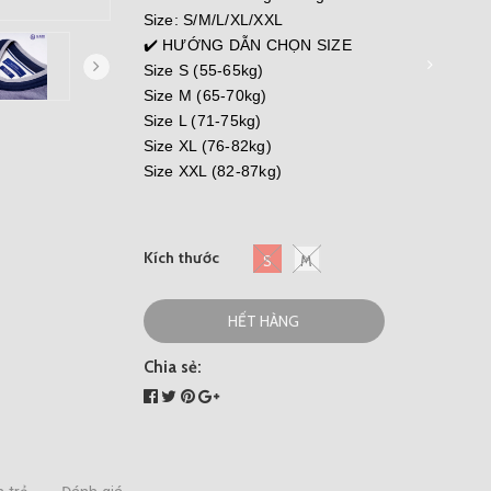
Size: S/M/L/XL/XXL
✔️ HƯỚNG DẪN CHỌN SIZE
Size S (55-65kg)
Size M (65-70kg)
Size L (71-75kg)
Size XL (76-82kg)
Size XXL (82-87kg)
Kích thước
S
M
HẾT HÀNG
Chia sẻ: