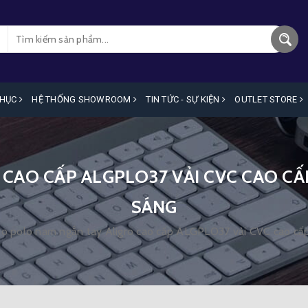
PHỤC
HỆ THỐNG SHOWROOM
TIN TỨC - SỰ KIỆN
OUTLET STORE
CAO CẤP ALGPLO37 VẢI CVC CAO CẤ
SÁNG
o polo nam ngắn tay Aligro cao cấp ALGPLO37 vải CVC cao cấp 