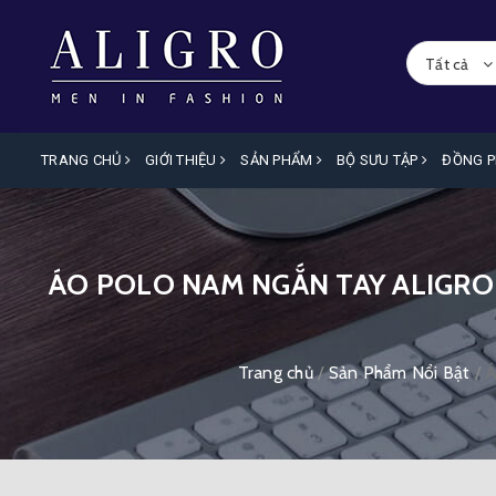
Tất cả
TRANG CHỦ
GIỚI THIỆU
SẢN PHẨM
BỘ SƯU TẬP
ĐỒNG 
ÁO POLO NAM NGẮN TAY ALIGRO 
Trang chủ
/
Sản Phẩm Nổi Bật
/
Á