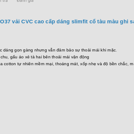
 trả
Đánh giá
O37 vải CVC cao cấp dáng slimfit cổ tàu màu ghi 
vóc dáng gọn gàng nhưng vẫn đảm bảo sự thoải mái khi mặc.
n chu, gấu áo xẻ tà hai bên thoải mái vận động
ủa cotton tự nhiên mềm mại, thoáng mát, xốp nhẹ và độ bền chắc, m