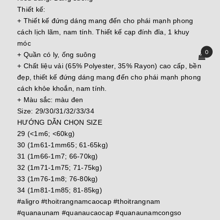
Thiết kế:
+ Thiết kế đứng dáng mang đến cho phái mạnh phong
cách lịch lãm, nam tính. Thiết kế cạp đính đỉa, 1 khuy
móc
0
+ Quần có ly, ống suông
+ Chất liệu vải (65% Polyester, 35% Rayon) cao cấp, bền
đẹp, thiết kế đứng dáng mang đến cho phái mạnh phong
cách khỏe khoắn, nam tính.
+ Màu sắc: màu đen
Size: 29/30/31/32/33/34
HƯỚNG DẪN CHỌN SIZE
29 (<1m6; <60kg)
30 (1m61-1mm65; 61-65kg)
31 (1m66-1m7; 66-70kg)
32 (1m71-1m75; 71-75kg)
33 (1m76-1m8; 76-80kg)
34 (1m81-1m85; 81-85kg)
#aligro #thoitrangnamcaocap #thoitrangnam
#quanaunam #quanaucaocap #quanaunamcongso