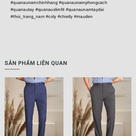
#quanaunamchinhhang #quanaunamphongcach
#quanautay #quanauslimfit #quanaunamtaydai
#thoi_trang_nam #coly #chietly #mauden
SẢN PHẨM LIÊN QUAN