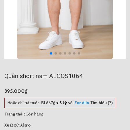
Quần short nam ALGQS1064
395.000₫
Hoặc chỉ trả trước
131.667₫
x 3 kỳ
với
Fundiin
Tìm hiểu (?)
Trạng thái:
Còn hàng
Xuất xứ:
Aligro