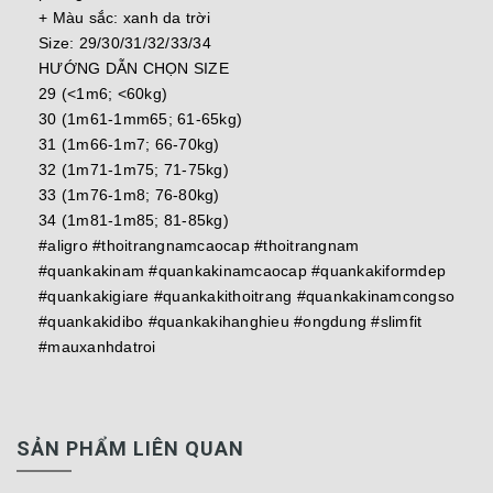
+ Màu sắc: xanh da trời
Size: 29/30/31/32/33/34
HƯỚNG DẪN CHỌN SIZE
29 (<1m6; <60kg)
30 (1m61-1mm65; 61-65kg)
31 (1m66-1m7; 66-70kg)
32 (1m71-1m75; 71-75kg)
33 (1m76-1m8; 76-80kg)
34 (1m81-1m85; 81-85kg)
#aligro #thoitrangnamcaocap #thoitrangnam
#quankakinam #quankakinamcaocap #quankakiformdep
#quankakigiare #quankakithoitrang #quankakinamcongso
#quankakidibo #quankakihanghieu #ongdung #slimfit
#mauxanhdatroi
SẢN PHẨM LIÊN QUAN