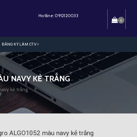
Hotline:
0912120033
0
ĐĂNG KÝ LÀM CTV
ÀU NAVY KẺ TRẮNG
avy kẻ trắng
gro ALGO1052 màu navy kẻ trắng