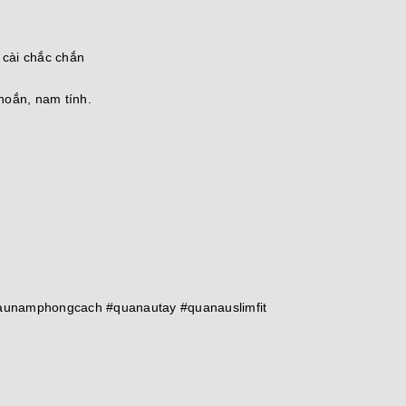
 cài chắc chắn
khoắn, nam tính.
unamphongcach #quanautay #quanauslimfit