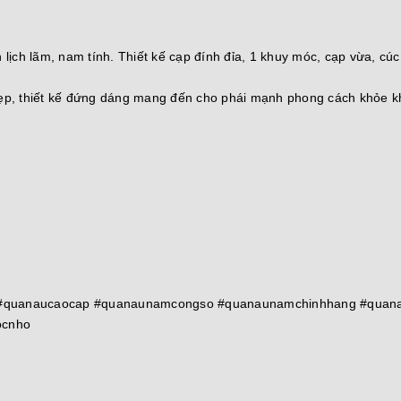
ch lãm, nam tính. Thiết kế cạp đính đỉa, 1 khuy móc, cạp vừa, cúc
 đẹp, thiết kế đứng dáng mang đến cho phái mạnh phong cách khỏe 
m #quanaucaocap #quanaunamcongso #quanaunamchinhhang #quana
ocnho