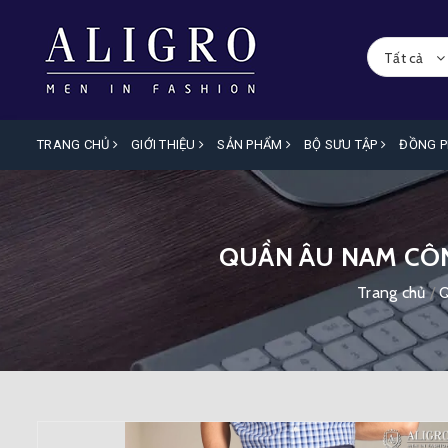
Tất cả
TRANG CHỦ
GIỚI THIỆU
SẢN PHẨM
BỘ SƯU TẬP
ĐỒNG 
QUẦN ÂU NAM CÔN
Trang chủ
/
Q