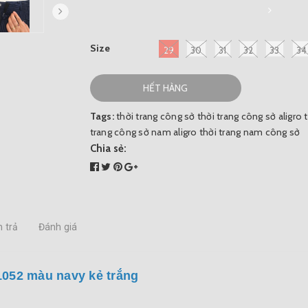
Size
29
30
31
32
33
34
HẾT HÀNG
Tags:
thời trang công sở
thời trang công sở aligro
trang công sở nam aligro
thời trang nam công sở
Chia sẻ:
 trả
Đánh giá
052 màu navy kẻ trắng