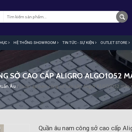
PHỤC
HỆ THỐNG SHOWROOM
TIN TỨC - SỰ KIỆN
OUTLET STORE
G SỞ CAO CẤP ALIGRO ALGO1052 M
uần Âu
/
Quần âu nam công sở cao cấp Aligro ALGO1052 màu n
Quần âu nam công sở cao cấp Ali