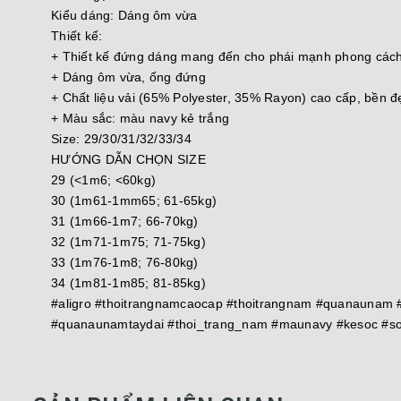
Kiểu dáng: Dáng ôm vừa
Thiết kế:
+ Thiết kế đứng dáng mang đến cho phái mạnh phong cách lị
+ Dáng ôm vừa, ống đứng
+ Chất liệu vải (65% Polyester, 35% Rayon) cao cấp, bền
+ Màu sắc: màu navy kẻ trắng
Size: 29/30/31/32/33/34
HƯỚNG DẪN CHỌN SIZE
29 (<1m6; <60kg)
30 (1m61-1mm65; 61-65kg)
31 (1m66-1m7; 66-70kg)
32 (1m71-1m75; 71-75kg)
33 (1m76-1m8; 76-80kg)
34 (1m81-1m85; 81-85kg)
#aligro #thoitrangnamcaocap #thoitrangnam #quanauna
#quanaunamtaydai #thoi_trang_nam #maunavy #kesoc #s