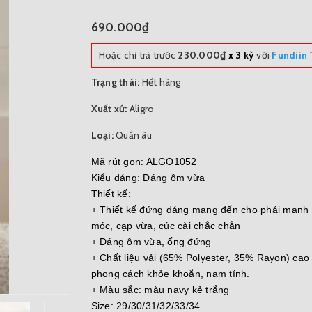
690.000₫
Hoặc chỉ trả trước
230.000₫
x 3 kỳ
với
Fundiin
T
Trạng thái:
Hết hàng
Xuất xứ:
Aligro
Loại:
Quần âu
Mã rút gọn: ALGO1052
Kiểu dáng: Dáng ôm vừa
Thiết kế:
+ Thiết kế đứng dáng mang đến cho phái mạnh ph
móc, cạp vừa, cúc cài chắc chắn
+ Dáng ôm vừa, ống đứng
+ Chất liệu vải (65% Polyester, 35% Rayon) ca
phong cách khỏe khoắn, nam tính.
+ Màu sắc: màu navy kẻ trắng
Size: 29/30/31/32/33/34