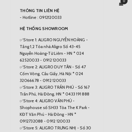
0
THÔNG TIN LIÊN HỆ
- Hotline : 0912120033
HỆ THỐNG SHOWROOM
✅Store 1: ALIGRO NGUYỄN HOÀNG -
Tầng 1,2 Tòa nhà Aligro Số 43-45
Nguyễn Hoàng-Từ Liêm - HN * 024
62520033 - 0912 120033
✅Store 2: ALIGRO DUY TÂN - Số 47
Cốm Vòng, Cầu Giấy, Hà Nội * 024
32066678 - 0912 120033
✅Store 3: ALIGRO TRẦN PHÚ - Số 167
Trần Phú, Hà Đông, HN * 0433 191 888
✅Store 4: ALIGRO VĂN PHÚ -
Shophouse số SH33 Tòa The K Park -
KĐT Văn Phú - Hà Đông - HN *
0912732088 - 0912 120033
✅Store 5: ALIGRO TRƯNG NHỊ - Số 30