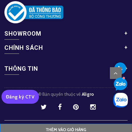
SHOWROOM
CHÍNH SÁCH
THÔNG TIN
© Bản quyền thuộc về
Aligro
Đăng ký CTV
Trang chủ
Sản phẩm
Tin tức
Liên hệ
THÊM VÀO GIỎ HÀNG