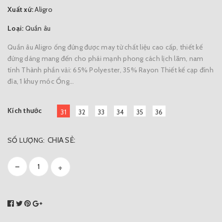
Xuất xứ:
Aligro
Loại:
Quần âu
Quần âu Aligro ống đứng được may từ chất liệu cao cấp, thiết kế
đứng dáng mang đến cho phái mạnh phong cách lịch lãm, nam
tính Thành phần vải: 65% Polyester, 35% Rayon Thiết kế cạp đính
đỉa, 1 khuy móc Ống...
Kích thước
31
32
33
34
35
36
SỐ LƯỢNG:
CHIA SẺ:
-
+