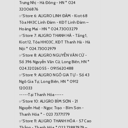
Trưng Nhị - Hà Đông - HN * 024
32006876
✅Store 6: ALIGRO LINH ĐÀM - Kiot 68
Tòa HH3C Linh Đàm - KĐT Linh Đàm –
Hoàng Mai - HN * 024.73003279
✅Store 7: ALIGRO THANH HÀ - Tầng 1,
Kiot 12, Tòa HH03C, KĐT Thanh Hà - Hà
Nội * 024.73002979
✅Store 8: ALIGRO NGUYỄN VĂN CỪ -
Số 396 Nguyễn Văn Cừ, Long Biên, HN *
024.32026055 - 0915620488
✅Store 9: ALIGRO NGÔ GIA TỰ - Số 43
Ngô Gia Tự, Long Biên, HN * 0912
120033
-----Tại Thanh Hóa-----
✅Store 10: ALIGRO BỈM SƠN - 21
Nguyễn Huệ - Ngọc Trạo - Bỉm Sơn -
Thanh Hóa * - 023 73771779
✅Store 11: ALIGRO THANH HÓA - 57 Cao
Thắng - Thanh Hóa * 023 73887979 –