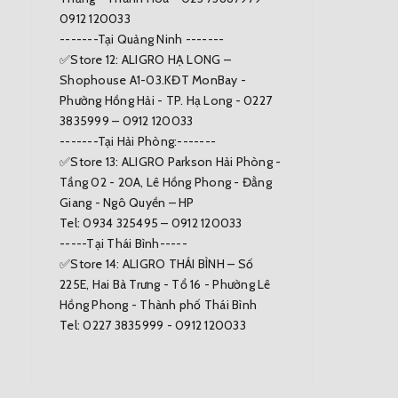
0912 120033
-------Tại Quảng Ninh -------
✅Store 12: ALIGRO HẠ LONG –
Shophouse A1-03.KĐT MonBay -
Phường Hồng Hải - TP. Hạ Long - 0227
3835999 – 0912 120033
-------Tại Hải Phòng:-------
✅Store 13: ALIGRO Parkson Hải Phòng -
Tầng 02 - 20A, Lê Hồng Phong - Đằng
Giang - Ngô Quyền – HP
Tel: 0934 325495 – 0912 120033
-----Tại Thái Bình-----
✅Store 14: ALIGRO THÁI BÌNH – Số
225E, Hai Bà Trưng - Tổ 16 - Phường Lê
Hồng Phong - Thành phố Thái Bình
Tel: 0227 3835999 - 0912 120033