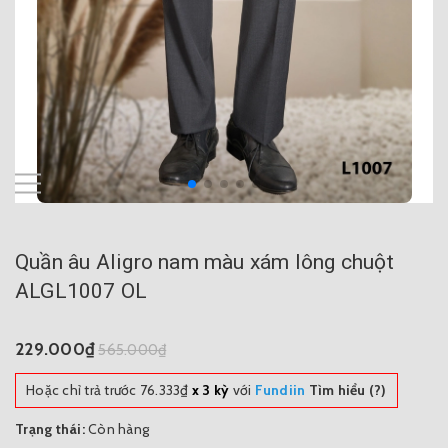
Quần âu Aligro nam màu xám lông chuột
ALGL1007 OL
229.000₫
565.000₫
Hoặc chỉ trả trước
76.333₫
x 3 kỳ
với
Fundiin
Tìm hiểu (?)
Trạng thái:
Còn hàng