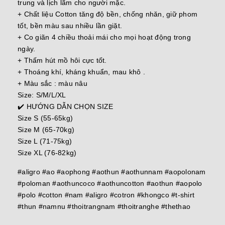
trung và lịch lãm cho người mặc.
+ Chất liệu Cotton tăng độ bền, chống nhăn, giữ phom
tốt, bền màu sau nhiều lần giặt.
+ Co giãn 4 chiều thoải mái cho mọi hoạt động trong
ngày.
+ Thấm hút mồ hôi cực tốt.
+ Thoáng khí, kháng khuẩn, mau khô .
+ Màu sắc : màu nâu
Size: S/M/L/XL
✔️ HƯỚNG DẪN CHỌN SIZE
Size S (55-65kg)
Size M (65-70kg)
Size L (71-75kg)
Size XL (76-82kg)
#aligro #ao #aophong #aothun #aothunnam #aopolonam
#poloman #aothuncoco #aothuncotton #aothun #aopolo
#polo #cotton #nam #aligro #cotron #khongco #t-shirt
#thun #namnu #thoitrangnam #thoitranghe #thethao