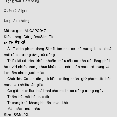
Trạng thái:
Còn hàng
Xuất xứ:
Aligro
Loại:
Áo phông
Mã rút gọn: ALGAPC047
Kiểu dáng: Dáng ôm/Slim Fit
✔️ THIẾT KẾ:
+ Áo T-shirt phom dáng Slimfit ôm nhẹ cơ thể,mang lại sự thoải
mái tối đa trong từng cử động.
+ Thiết kế cổ tròn, khỏe khoắn, màu sắc cơ bản dễ dàng phối
hợp với nhiều trang phục khác, tạo nên diện mạo trẻ trung và
lịch lãm cho người mặc.
+ Chất liệu Cotton tăng độ bền, chống nhăn, giữ phom tốt, bền
màu sau nhiều lần giặt.
+ Co giãn 4 chiều thoải mái cho mọi hoạt động trong ngày.
+ Thấm hút mồ hôi cực tốt.
+ Thoáng khí, kháng khuẩn, mau khô .
+ Màu sắc : màu nâu
Size: S/M/L/XL