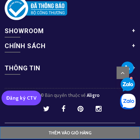
SHOWROOM
CHÍNH SÁCH
THÔNG TIN
© Bản quyền thuộc về
Aligro
Đăng ký CTV
Trang chủ
Sản phẩm
Tin tức
Liên hệ
THÊM VÀO GIỎ HÀNG