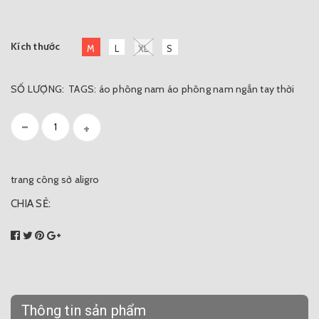
Kích thước
M
L
XL
S
SỐ LƯỢNG:
TAGS:
áo phông nam
áo phông nam ngắn tay
thời
-
+
trang công sở aligro
CHIA SẺ:
Thông tin sản phẩm
0