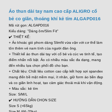
Áo thun dài tay nam cao cấp ALIGRO cổ
bẻ co giãn, thoáng khí kẻ tím ALGAPD016
Mã rút gọn: ALGAPD016
Kiểu dáng: "Dáng ôm/Slim Fit"
✔️ THIẾT KẾ:
+ Áo khoác gió phom dáng Slimfit vừa vặn với cơ thể làm
tôn thêm vẻ nam tính của người đàn ông.
+ Thiết kế áo thun dài tay với cổ bẻ và cúc ve tinh tế, tạo
điểm nhấn nổi bật. Áo có nhiều màu sắc đa dạng, mang
đến nhiều lựa chọn phối đồ cho bạn.
+ Chất liệu: Chất liệu cotton cao cấp kết hợp sợi spandex
mang đến bề mặt mềm mại, ít nhăn, giữ form áo bền đẹp
và co giãn linh hoạt, tạo cảm giác thoải mái khi vận động.
+ Màu sắc: kẻ tím
Size: S/M/L
✔️ HƯỚNG DẪN CHỌN SIZE
Size S (<65kg)
Size M (66-70kg)