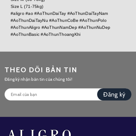
Size L (71-75kg)
#aligro #ao #AoThunDaiTay #AoThunDaiTayNam
#AoThunDaiTayNu #AoThunCoBe #AoThunPolo
#AoThunAligro #AoThunNamDep #AoThunNuDep
#AoThunBasic #AoThunThoangKhi
THEO DÕI BẢN TIN
Đăng ký nhận bản tin của chúng tôi!
Đăng ký