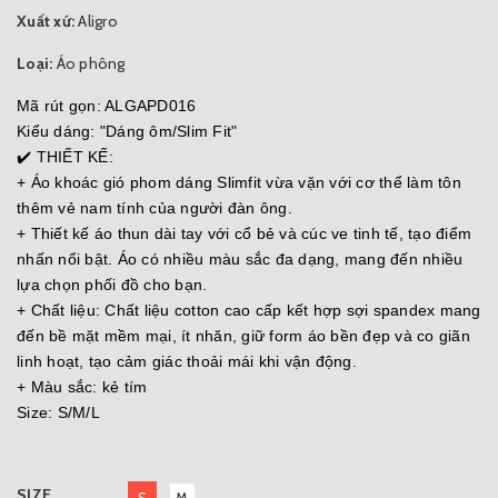
Xuất xứ:
Aligro
Loại:
Áo phông
Mã rút gọn: ALGAPD016
Kiểu dáng: "Dáng ôm/Slim Fit"
✔️ THIẾT KẾ:
+ Áo khoác gió phom dáng Slimfit vừa vặn với cơ thể làm tôn
thêm vẻ nam tính của người đàn ông.
+ Thiết kế áo thun dài tay với cổ bẻ và cúc ve tinh tế, tạo điểm
nhấn nổi bật. Áo có nhiều màu sắc đa dạng, mang đến nhiều
lựa chọn phối đồ cho bạn.
+ Chất liệu: Chất liệu cotton cao cấp kết hợp sợi spandex mang
đến bề mặt mềm mại, ít nhăn, giữ form áo bền đẹp và co giãn
linh hoạt, tạo cảm giác thoải mái khi vận động.
+ Màu sắc: kẻ tím
Size: S/M/L
SIZE