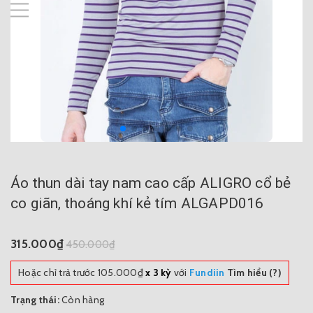
Áo thun dài tay nam cao cấp ALIGRO cổ bẻ
co giãn, thoáng khí kẻ tím ALGAPD016
315.000₫
450.000₫
Hoặc chỉ trả trước
105.000₫
x 3 kỳ
với
Fundiin
Tìm hiểu (?)
Trạng thái:
Còn hàng