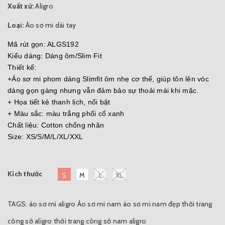
Xuất xứ:
Aligro
Loại:
Áo sơ mi dài tay
Mã rút gọn: ALGS192
Kiểu dáng: Dáng ôm/Slim Fit
Thiết kế:
+Áo sơ mi phom dáng Slimfit ôm nhẹ cơ thể, giúp tôn lên vóc
dáng gọn gàng nhưng vẫn đảm bảo sự thoải mái khi mặc.
+ Họa tiết kẻ thanh lịch, nổi bật
+ Màu sắc: màu trắng phối cổ xanh
Chất liệu: Cotton chống nhăn
Size: XS/S/M/L/XL/XXL
Kích thước
S
M
L
XL
TAGS:
áo sơ mi aligro
Áo sơ mi nam
áo sơ mi nam đẹp
thời trang
công sở aligro
thời trang công sở nam aligro