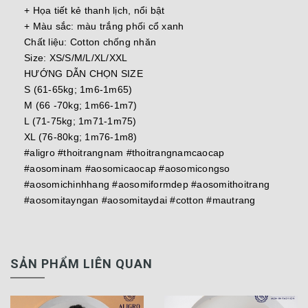
+ Họa tiết kẻ thanh lịch, nổi bật
+ Màu sắc: màu trắng phối cổ xanh
Chất liệu: Cotton chống nhăn
Size: XS/S/M/L/XL/XXL
HƯỚNG DẪN CHỌN SIZE
S (61-65kg; 1m6-1m65)
M (66 -70kg; 1m66-1m7)
L (71-75kg; 1m71-1m75)
XL (76-80kg; 1m76-1m8)
#aligro #thoitrangnam #thoitrangnamcaocap
#aosominam #aosomicaocap #aosomicongso
#aosomichinhhang #aosomiformdep #aosomithoitrang
#aosomitayngan #aosomitaydai #cotton #mautrang
SẢN PHẨM LIÊN QUAN