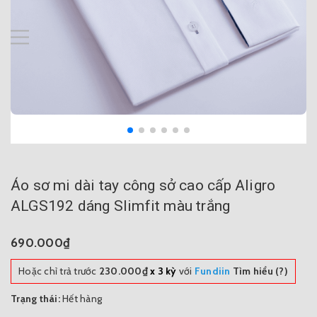
Áo sơ mi dài tay công sở cao cấp Aligro
ALGS192 dáng Slimfit màu trắng
690.000₫
Hoặc chỉ trả trước
230.000₫
x 3 kỳ
với
Fundiin
Tìm hiểu (?)
Trạng thái:
Hết hàng