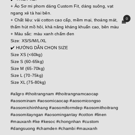
+ Áo Sơ mi phom dáng Custom Fit, dáng suông, vạt
ngang xẻ tà hai bên.
0
+ Chất liệu: vải cotton cao cấp, mềm mại, thoáng mát,
thấm hút mồ hôi, khả năng kháng khuẩn cao, bên màu
+ Màu sắc: màu xanh chấm đen
Size: XS/S/M/L/XL
✔️ HƯỚNG DẪN CHỌN SIZE
Size XS (<60kg)
Size S (60-65kg)
Size M (65-70kg)
Size L (70-75kg)
Size XL (75-80kg)
#aligro #thoitrangnam #thoitrangnamcaocap
#aosominam #aosomicaocap #aosomicongso
#aosomichinhhang #aosomiformdep #aosomithoitrang
#aosomitayngan #aosomingantay #cotton #linen
#mauxanh #ke #kesoc #chongnhan #custom
#dangsuong #chamden #chambi #mauxanh