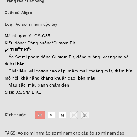
Trạng thái:
Hết hàng
Xuất xứ:
Aligro
Loại:
Áo sơ mi nam cộc tay
Mã rút gọn: ALGS-C85
Kiểu dáng: Dáng suông/Custom Fit
✔️ THIẾT KẾ:
+ Áo Sơ mi phom dáng Custom Fit, dáng suông, vạt ngang xẻ
tà hai bên.
+ Chất liệu: vải cotton cao cấp, mềm mại, thoáng mát, thấm hút
mồ hôi, khả năng kháng khuẩn cao, bên màu
+ Màu sắc: màu xanh chấm đen
Size: XS/S/M/L/XL
Kích thước
XS
S
M
L
XL
TAGS:
Áo sơ mi nam
áo sơ mi nam cao cấp
áo sơ mi nam đẹp