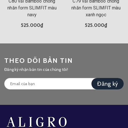
C80 vải bamboo chống
C79 vải bamboo chống
nhăn form SLIMFIT màu
nhăn form SLIMFIT màu
navy
xanh ngọc
525.000₫
525.000₫
THEO DÕI BẢN TIN
Đăng ký nhận bản tin của chúng tôi!
Đăng ký