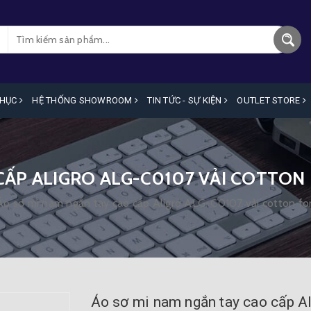
PHỤC
HỆ THỐNG SHOWROOM
TIN TỨC - SỰ KIỆN
OUTLET STORE
 CẤP ALIGRO ALG-C0107 VẢI COTTO
Áo sơ mi nam ngắn tay cao cấp Aligro ALG-C0107 vải cotton fo
Áo sơ mi nam ngắn tay cao cấp A