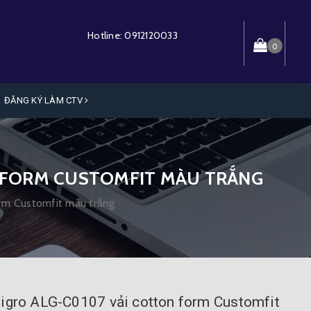
Hotline:
0912120033
0
ĐĂNG KÝ LÀM CTV
N FORM CUSTOMFIT MÀU TRẮNG
rm Customfit màu trắng
ligro ALG-C0107 vải cotton form Customfit