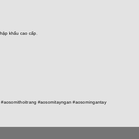
nhập khẩu cao cấp.
 #aosomithoitrang #aosomitayngan #aosomingantay