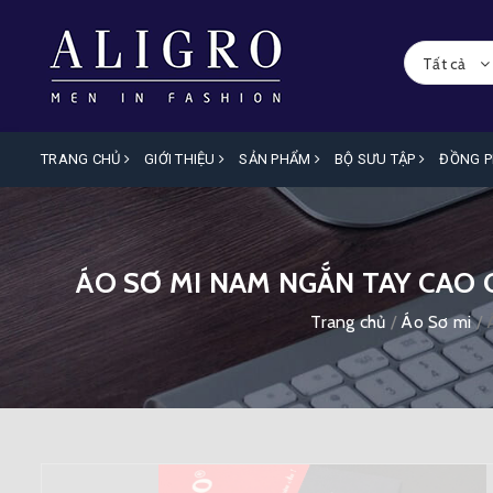
Tất cả
TRANG CHỦ
GIỚI THIỆU
SẢN PHẨM
BỘ SƯU TẬP
ĐỒNG 
ÁO SƠ MI NAM NGẮN TAY CAO
Trang chủ
/
Áo Sơ mi
/