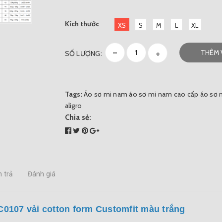
Kích thước
XS
S
M
L
XL
-
+
THÊM 
SỐ LƯỢNG:
Tags:
Áo sơ mi nam
áo sơ mi nam cao cấp
áo sơ 
aligro
Chia sẻ:
 trả
Đánh giá
C0107 vải cotton form Customfit màu trắng