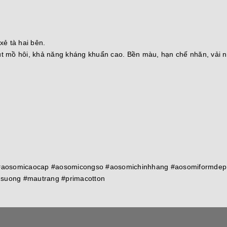
ẻ tà hai bên.
hút mồ hôi, khả năng kháng khuẩn cao. Bền màu, hạn chế nhăn, vải 
 #aosomicaocap #aosomicongso #aosomichinhhang #aosomiformdep
suong #mautrang #primacotton