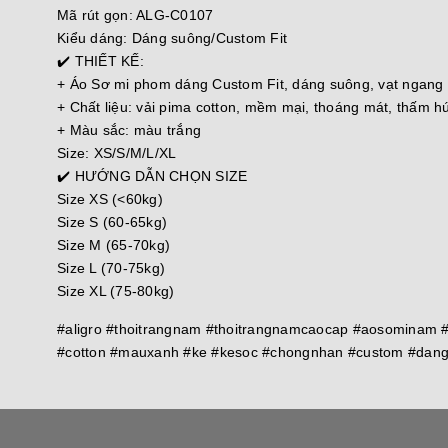
Mã rút gọn: ALG-C0107
Kiểu dáng: Dáng suông/Custom Fit
✔️ THIẾT KẾ:
+ Áo Sơ mi phom dáng Custom Fit, dáng suông, vạt ngang x
+ Chất liệu: vải pima cotton, mềm mại, thoáng mát, thấm 
+ Màu sắc: màu trắng
Size: XS/S/M/L/XL
✔️ HƯỚNG DẪN CHỌN SIZE
Size XS (<60kg)
Size S (60-65kg)
Size M (65-70kg)
Size L (70-75kg)
Size XL (75-80kg)
#aligro #thoitrangnam #thoitrangnamcaocap #aosominam
#cotton #mauxanh #ke #kesoc #chongnhan #custom #dang