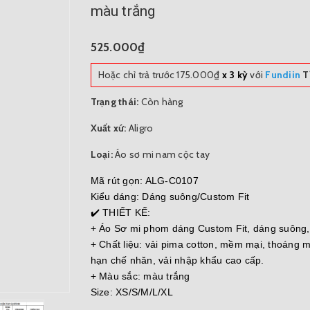
màu trắng
525.000₫
Hoặc chỉ trả trước
175.000₫
x 3 kỳ
với
Fundiin
Ti
Trạng thái:
Còn hàng
Xuất xứ:
Aligro
Loại:
Áo sơ mi nam cộc tay
Mã rút gọn: ALG-C0107
Kiểu dáng: Dáng suông/Custom Fit
✔️ THIẾT KẾ:
+ Áo Sơ mi phom dáng Custom Fit, dáng suông, 
+ Chất liệu: vải pima cotton, mềm mại, thoáng
hạn chế nhăn, vải nhập khẩu cao cấp.
+ Màu sắc: màu trắng
Size: XS/S/M/L/XL