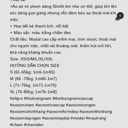
+Áo sơ mi phom dáng Slimfit ôm nhẹ cơ thể, giúp tôn lên
vóc dáng gọn gàng nhưng vẫn đảm bảo sự thoải mái khi
0
mặc.
+ Họa tiết kẻ thanh lịch, nổi bật
+ Màu sắc: màu trắng chấm đen
Chất liệu: Modal cao cấp mềm mại, trơn mượt, thoải mái
cho người mặc, chất vải thoáng mát, thấm hút mồ hôi,
khả năng kháng khuẩn cao
Size: XS/S/M/L/XL/XXL
HƯỚNG DẪN CHỌN SIZE
S (61-65kg; 1m6-1m65)
M (66 -70kg; 1m66-1m7)
L (71-75kg; 1m71-1m75)
XL (76-80kg; 1m76-1m8)
#aligro #thoitrangnam #thoitrangnamcaocap
#aosominam #aosomicaocap #aosomicongso
#aosomichinhhang #aosomiformdep #aosomithoitrang
#aosomitayngan #aosomitaydai #modal #mautrang
#cham #chamden