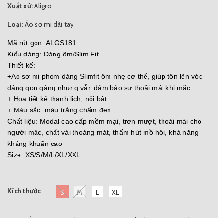
Xuất xứ:
Aligro
Loại:
Áo sơ mi dài tay
Mã rút gọn: ALGS181
Kiểu dáng: Dáng ôm/Slim Fit
Thiết kế:
+Áo sơ mi phom dáng Slimfit ôm nhẹ cơ thể, giúp tôn lên vóc
dáng gọn gàng nhưng vẫn đảm bảo sự thoải mái khi mặc.
+ Họa tiết kẻ thanh lịch, nổi bật
+ Màu sắc: màu trắng chấm đen
Chất liệu: Modal cao cấp mềm mại, trơn mượt, thoải mái cho
người mặc, chất vải thoáng mát, thấm hút mồ hôi, khả năng
kháng khuẩn cao
Size: XS/S/M/L/XL/XXL
Kích thước
S
M
L
XL