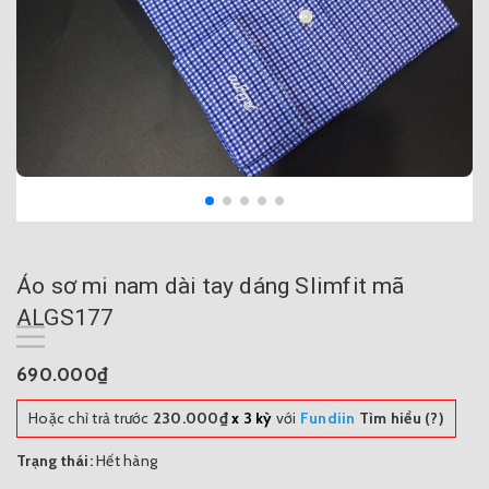
Áo sơ mi nam dài tay dáng Slimfit mã
ALGS177
690.000₫
Hoặc chỉ trả trước
230.000₫
x 3 kỳ
với
Fundiin
Tìm hiểu (?)
Trạng thái:
Hết hàng