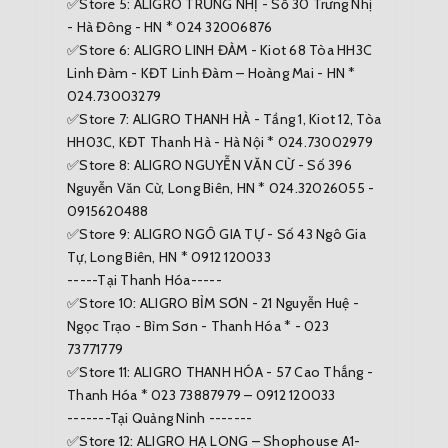
✅Store 5: ALIGRO TRƯNG NHỊ - Số 30 Trưng Nhị
- Hà Đông - HN * 024 32006876
✅Store 6: ALIGRO LINH ĐÀM - Kiot 68 Tòa HH3C
Linh Đàm - KĐT Linh Đàm – Hoàng Mai - HN *
024.73003279
✅Store 7: ALIGRO THANH HÀ - Tầng 1, Kiot 12, Tòa
HH03C, KĐT Thanh Hà - Hà Nội * 024.73002979
✅Store 8: ALIGRO NGUYỄN VĂN CỪ - Số 396
Nguyễn Văn Cừ, Long Biên, HN * 024.32026055 -
0915620488
✅Store 9: ALIGRO NGÔ GIA TỰ - Số 43 Ngô Gia
Tự, Long Biên, HN * 0912 120033
-----Tại Thanh Hóa-----
✅Store 10: ALIGRO BỈM SƠN - 21 Nguyễn Huệ -
Ngọc Trạo - Bỉm Sơn - Thanh Hóa * - 023
73771779
✅Store 11: ALIGRO THANH HÓA - 57 Cao Thắng -
Thanh Hóa * 023 73887979 – 0912 120033
-------Tại Quảng Ninh -------
✅Store 12: ALIGRO HẠ LONG – Shophouse A1-