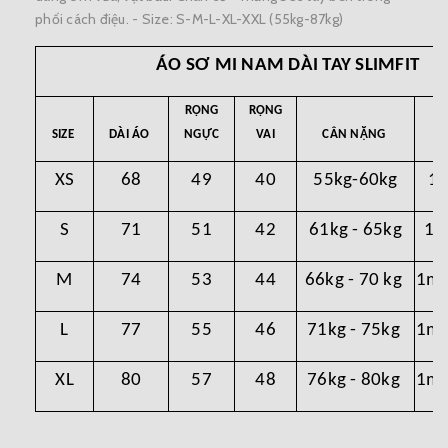
phối cách điệu. - Size: S-M-L-XL-XXL (55kg-87kg)
ÁO SƠ MI NAM DÀI TAY SLIMFIT
RỘNG
RỘNG
SIZE
DÀI ÁO
NGỰC
VAI
CÂN NẶNG
XS
68
49
40
55kg-60kg
1
S
71
51
42
61kg - 65kg
1m
M
74
53
44
66kg - 70 kg
1m6
L
77
55
46
71kg - 75kg
1m7
XL
80
57
48
76kg - 80kg
1m7