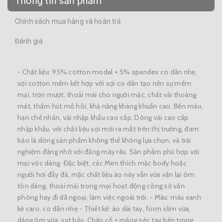
Thông tin sản phẩm
Chính sách mua hàng và hoàn trả
Đánh giá
- Chất liệu: 95% cotton modal + 5% spandex co dãn nhẹ,
sợi cotton mềm kết hợp với sợi co dãn tạo nên sự mềm
mại, trơn mượt, thoải mái cho người mặc, chất vải thoáng
mát, thấm hút mồ hôi, khả năng kháng khuẩn cao. Bền màu,
hạn chế nhăn, vải nhập khẩu cao cấp. Dòng vải cao cấp
nhập khẩu, với chất liệu sợi mới ra mắt trên thị trường, đam
bảo là dòng sản phẩm không thể không lựa chọn, và trải
nghiệm đáng nhớ với đấng mày râu. Sản phẩm phù hợp với
mọi vóc dáng. Đặc biệt, các Men thích mặc body hoặc
người hơi đẫy đà, mặc chất liệu áo này vẫn vừa vặn lại ôm
tôn dáng, thoải mái trong mọi hoạt động công sở văn
phòng hay đi dã ngoại, làm việc ngoài trời. - Màu: màu xanh
kẻ caro, co dãn nhẹ - Thiết kế: áo dài tay, form slim vừa,
dáng ôm vừa, vạt bầu. Chân cổ + măng séc tay bên trong