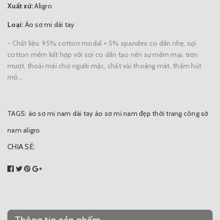
Xuất xứ:
Aligro
Loại:
Áo sơ mi dài tay
- Chất liệu: 95% cotton modal + 5% spandex co dãn nhẹ, sợi
cotton mềm kết hợp với sợi co dãn tạo nên sự mềm mại, trơn
mượt, thoải mái cho người mặc, chất vải thoáng mát, thấm hút
mồ...
TAGS:
áo sơ mi nam dài tay
áo sơ mi nam đẹp
thời trang công sở
nam aligro
CHIA SẺ: