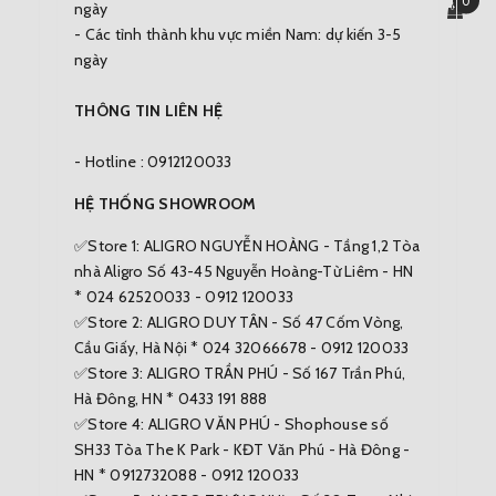
0
ngày
- Các tỉnh thành khu vực miền Nam: dự kiến 3-5
ngày
THÔNG TIN LIÊN HỆ
- Hotline : 0912120033
HỆ THỐNG SHOWROOM
✅Store 1: ALIGRO NGUYỄN HOÀNG - Tầng 1,2 Tòa
nhà Aligro Số 43-45 Nguyễn Hoàng-Từ Liêm - HN
* 024 62520033 - 0912 120033
✅Store 2: ALIGRO DUY TÂN - Số 47 Cốm Vòng,
Cầu Giấy, Hà Nội * 024 32066678 - 0912 120033
✅Store 3: ALIGRO TRẦN PHÚ - Số 167 Trần Phú,
Hà Đông, HN * 0433 191 888
✅Store 4: ALIGRO VĂN PHÚ - Shophouse số
SH33 Tòa The K Park - KĐT Văn Phú - Hà Đông -
HN * 0912732088 - 0912 120033