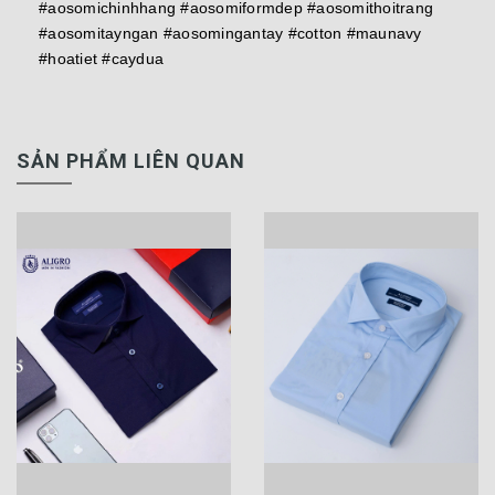
#aosomichinhhang #aosomiformdep #aosomithoitrang
#aosomitayngan #aosomingantay #cotton #maunavy
#hoatiet #caydua
SẢN PHẨM LIÊN QUAN