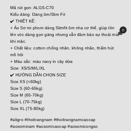
Mã rút gọn: ALGS-C70
Kiểu dáng: Dáng ôm/Slim Fit
✔️ THIẾT KẾ:
+ Áo Sơ mi phom dáng Slimfit ôm nhẹ cơ thể, giúp tôn
0
lên vóc dáng gọn gàng nhưng vẫn đảm bảo sự thoải mái
khi mặc.
+ Chất liệu: cotton chống nhăn, không nhão, thấm hút
mồ hôi
+ Màu sắc: màu navy in cây dừa
Size: XS/S/M/L/XL
✔️ HƯỚNG DẪN CHỌN SIZE
Size XS (<60kg)
Size S (60-65kg)
Size M (65-70kg)
Size L (70-75kg)
Size XL (75-80kg)
#aligro #thoitrangnam #thoitrangnamcaocap
#aosominam #aosomicaocap #aosomicongso