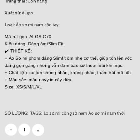
Trạng thái:
Còn hàng
Xuất xứ:
Aligro
Loại:
Áo sơ mi nam cộc tay
Mã rút gọn: ALGS-C70
Kiểu dáng: Dáng ôm/Slim Fit
✔️ THIẾT KẾ:
+ Áo Sơ mi phom dáng Slimfit ôm nhẹ cơ thể, giúp tôn lên vóc
dáng gọn gàng nhưng vẫn đảm bảo sự thoải mái khi mặc.
+ Chất liệu: cotton chống nhăn, không nhão, thấm hút mồ hôi
+ Màu sắc: màu navy in cây dừa
Size: XS/S/M/L/XL
SỐ LƯỢNG:
TAGS:
áo sơ mi công sở nam
Áo sơ mi nam
thời
-
+