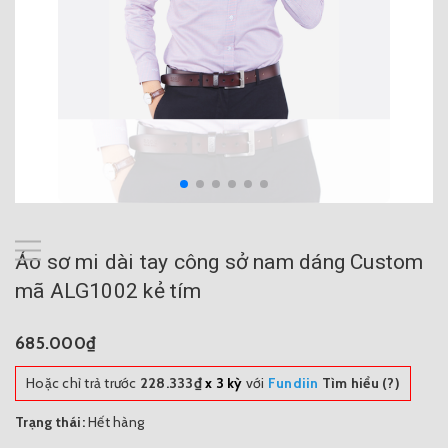
Áo sơ mi dài tay công sở nam dáng Custom
mã ALG1002 kẻ tím
685.000₫
Hoặc chỉ trả trước
228.333₫
x 3 kỳ
với
Fundiin
Tìm hiểu (?)
Trạng thái:
Hết hàng