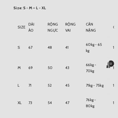
Size: S - M – L - XL
DÀI
RỘNG
RỘNG
CÂN
SIZE
CH
ÁO
NGỰC
VAI
NẶNG
60kg - 65
S
67
48
41
1m
kg
0
66kg -
M
69
50
43
1m
70kg
L
71
52
45
71kg - 75kg
1m
76kg -
XL
73
54
47
1m
80kg