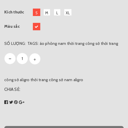
Kích thước
S
M
L
XL
Màu sắc
SỐ LƯỢNG:
TAGS:
áo phông nam
thời trang công sở
thời trang
-
+
công sở aligro
thời trang công sở nam aligro
CHIA SẺ: