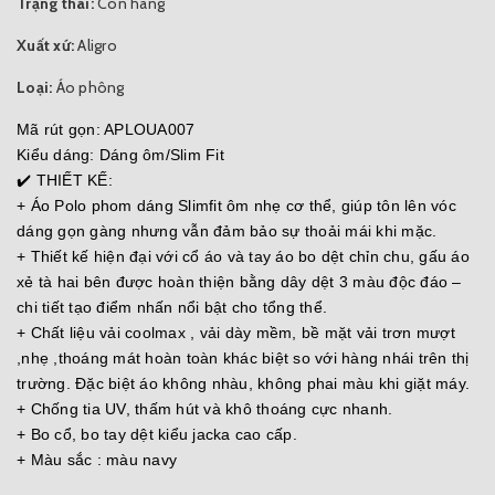
Trạng thái:
Còn hàng
Xuất xứ:
Aligro
Loại:
Áo phông
Mã rút gọn: APLOUA007
Kiểu dáng: Dáng ôm/Slim Fit
✔️ THIẾT KẾ:
+ Áo Polo phom dáng Slimfit ôm nhẹ cơ thể, giúp tôn lên vóc
dáng gọn gàng nhưng vẫn đảm bảo sự thoải mái khi mặc.
+ Thiết kế hiện đại với cổ áo và tay áo bo dệt chỉn chu, gấu áo
xẻ tà hai bên được hoàn thiện bằng dây dệt 3 màu độc đáo –
chi tiết tạo điểm nhấn nổi bật cho tổng thể.
+ Chất liệu vải coolmax , vải dày mềm, bề mặt vải trơn mượt
,nhẹ ,thoáng mát hoàn toàn khác biệt so với hàng nhái trên thị
trường. Đặc biệt áo không nhàu, không phai màu khi giặt máy.
+ Chống tia UV, thấm hút và khô thoáng cực nhanh.
+ Bo cổ, bo tay dệt kiểu jacka cao cấp.
+ Màu sắc : màu navy