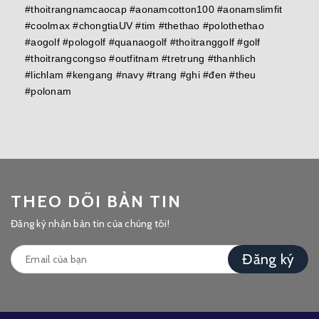
#thoitrangnamcaocap #aonamcotton100 #aonamslimfit
#coolmax #chongtiaUV #tim #thethao #polothethao
#aogolf #pologolf #quanaogolf #thoitranggolf #golf
#thoitrangcongso #outfitnam #tretrung #thanhlich
#lichlam #kengang #navy #trang #ghi #đen #theu
#polonam
THEO DÕI BẢN TIN
Đăng ký nhận bản tin của chúng tôi!
Đăng ký