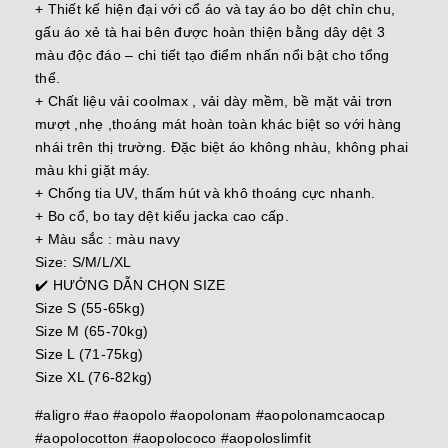
+ Thiết kế hiện đại với cổ áo và tay áo bo dệt chỉn chu,
gấu áo xẻ tà hai bên được hoàn thiện bằng dây dệt 3
màu độc đáo – chi tiết tạo điểm nhấn nổi bật cho tổng
thể.
+ Chất liệu vải coolmax , vải dày mềm, bề mặt vải trơn
mượt ,nhẹ ,thoáng mát hoàn toàn khác biệt so với hàng
nhái trên thị trường. Đặc biệt áo không nhàu, không phai
màu khi giặt máy.
+ Chống tia UV, thấm hút và khô thoáng cực nhanh.
+ Bo cổ, bo tay dệt kiểu jacka cao cấp.
+ Màu sắc : màu navy
Size: S/M/L/XL
✔️ HƯỚNG DẪN CHỌN SIZE
Size S (55-65kg)
Size M (65-70kg)
Size L (71-75kg)
Size XL (76-82kg)
#aligro #ao #aopolo #aopolonam #aopolonamcaocap
#aopolocotton #aopolococo #aopoloslimfit