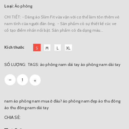
Loại:
Áo phông
CHI TIẾT: - Dáng áo Slim Fit vừa vặn với cơ thể làm tôn thêm vẻ
nam tính của người đàn ông. - Sản phẩm có sự thiết kế cúc ve
cổ tạo điểm nhấn nổi bật. Sản phẩm có đa dạng màu...
Kích thước
S
M
L
XL
SỐ LƯỢNG:
TAGS:
áo phông nam dài tay
áo phông nam dài tay
-
+
nam
áo phông nam mua ở đâu?
áo phông nam đẹp
áo thu đông
áo thu đông nam dài tay
CHIA SẺ: