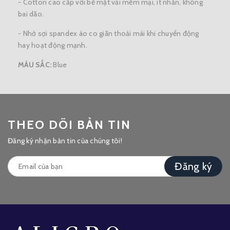
- Cotton cao cấp với bề mặt vải mềm mại, ít nhăn, không
bai dão.
- Nhờ sợi spandex áo co giãn thoải mái khi chuyển động
hay hoạt động mạnh.
MÀU SẮC:
Blue
THEO DÕI BẢN TIN
Đăng ký nhận bản tin của chúng tôi!
Đăng ký