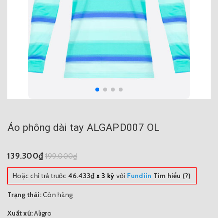
Áo phông dài tay ALGAPD007 OL
139.300₫
199.000₫
Hoặc chỉ trả trước
46.433₫
x 3 kỳ
với
Fundiin
Tìm hiểu (?)
Trạng thái:
Còn hàng
Xuất xứ:
Aligro