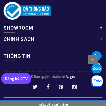
SHOWROOM
CHÍNH SÁCH
THÔNG TIN
© Bản quyền thuộc về
Aligro
Đăng ký CTV
Trang chủ
Sản phẩm
Tin tức
Liên hệ
️THÊM VÀO GIỎ HÀNG