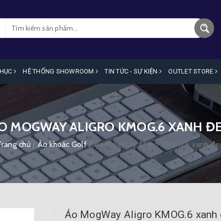
PHỤC
HỆ THỐNG SHOWROOM
TIN TỨC - SỰ KIỆN
OUTLET STORE
O MOGWAY ALIGRO KMOG.6 XANH Đ
Trang chủ
/
Áo khoác Golf
/
Áo MogWay Aligro KMOG.6 xanh đe
Áo MogWay Aligro KMOG.6 xanh