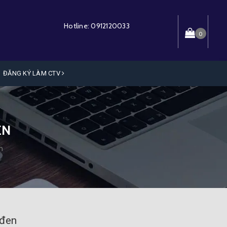
Hotline:
0912120033
0
ĐĂNG KÝ LÀM CTV
EN
n
 đen