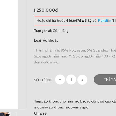
1.250.000₫
Hoặc chỉ trả trước
416.667₫
x 3 kỳ
với
Fundiin
Tì
Trạng thái:
Còn hàng
Loại:
Áo khoác
Thành phần vải: 95% Polyester, 5% Spandex Thiết
Size người mẫu mặc: M. Số đo người mẫu: 103 - 72
đen được may...
-
+
THÊM 
SỐ LƯỢNG:
Tags:
áo khoác cho nam
áo khoác công sở cao cấp
mogway
áo khoác mogway aligro
Chia sẻ: