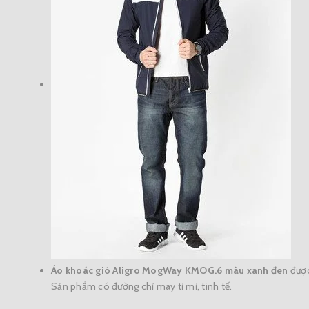
Áo khoác gió Aligro MogWay KMOG.6 màu xanh đen
được
Sản phẩm có đường chỉ may tỉ mỉ, tinh tế.