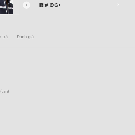
 trả
Đánh giá
 (cm)