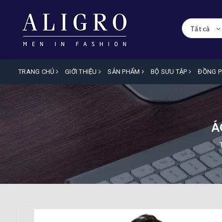
Tất cả
TRANG CHỦ
GIỚI THIỆU
SẢN PHẨM
BỘ SƯU TẬP
ĐỒNG 
Á