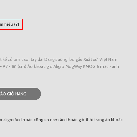
m hiểu (?)
 kế cổ ôm cao, tay dài Dáng suông, bo gấu Xuất xứ: Việt Nam
 - 97 - 181 (cm) Áo khoác gió Aligro MogWay KMOG.6 màu xanh
VÀO GIỎ HÀNG
 aligro
áo khoác công sở nam
áo khoác gió thời trang
áo khoác