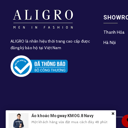
SHOWR
Thanh Hóa
ALIGRO là nhãn hiệu thời trang cao cấp được
Hà Nội
đăng ký bảo hộ tại Việt Nam
Áo khoác Mogway KMOG.8 Navy
Một khách hàng vừa đặt mua cách đây 48 phút
© Bản quyền thuộc về
Aligro