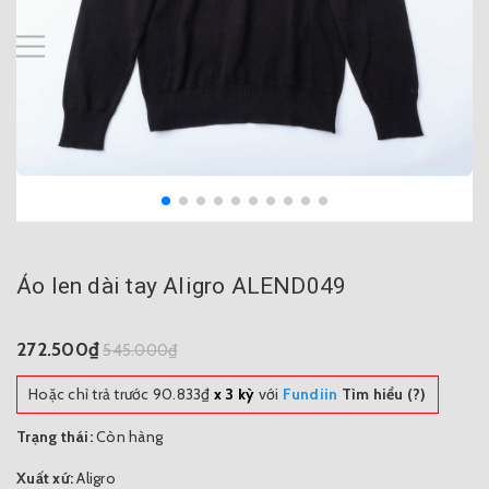
Áo len dài tay Aligro ALEND049
272.500₫
545.000₫
Hoặc chỉ trả trước
90.833₫
x 3 kỳ
với
Fundiin
Tìm hiểu (?)
Trạng thái:
Còn hàng
Xuất xứ:
Aligro