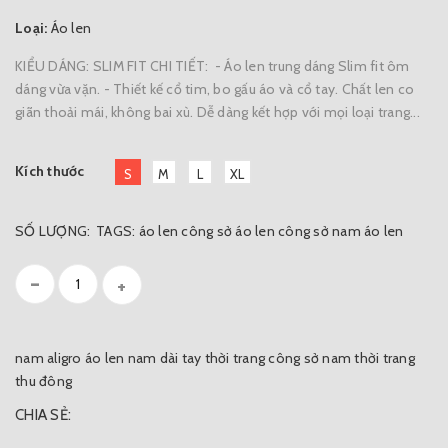
Loại:
Áo len
KIỂU DÁNG: SLIM FIT CHI TIẾT: - Áo len trung dáng Slim fit ôm
dáng vừa vặn. - Thiết kế cổ tim, bo gấu áo và cổ tay. Chất len co
giãn thoải mái, không bai xù. Dễ dàng kết hợp với mọi loại trang...
Kích thước
S
M
L
XL
SỐ LƯỢNG:
TAGS:
áo len công sở
áo len công sở nam
áo len
-
+
nam aligro
áo len nam dài tay
thời trang công sở nam
thời trang
thu đông
CHIA SẺ: