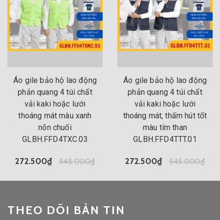
Áo gile bảo hộ lao động
Áo gile bảo hộ lao động
phản quang 4 túi chất
phản quang 4 túi chất
vải kaki hoặc lưới
vải kaki hoặc lưới
thoáng mát màu xanh
thoáng mát, thấm hút tốt
nõn chuối
màu tím than
GLBH.FFD4TXC.03
GLBH.FFD4TTT.01
272.500₫
545.000₫
272.500₫
545.000₫
THEO DÕI BẢN TIN