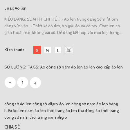
Loại:
Áo len
KIỂU DÁNG: SLIM FIT CHI TIẾT: - Áo len trung dáng Slim fit ôm
dáng vừa vặn. - Thiết kế cổ tim, bo gấu áo và cổ tay. Chất len co
giãn thoải mái, không bai xù. Dễ dàng kết hợp với mọi loại trang...
Kích thước
S
M
L
XL
SỐ LƯỢNG:
TAGS:
Áo công sở nam
áo len
áo len cao cấp
áo len
-
+
công sở
áo len công sở aligro
áo len công sở nam
áo len hàng
hiệu
áo len nam
áo len thời trang
áo len thu đông
áo thời trang
công sở nam
thời trang nam aligro
CHIA SẺ: