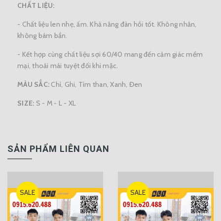
CHẤT LIỆU:
- Chất liệu len nhẹ, ấm. Khả năng đàn hồi tốt. Không nhăn,
không bám bẩn.
- Kết hợp cùng chất liệu sợi 60/40 mang đến cảm giác mềm
mại, thoải mái tuyệt đối khi mặc.
MÀU SẮC:
Chì, Ghi, Tím than, Xanh, Đen
SIZE:
S - M - L - XL
SẢN PHẨM LIÊN QUAN
SALE
SALE