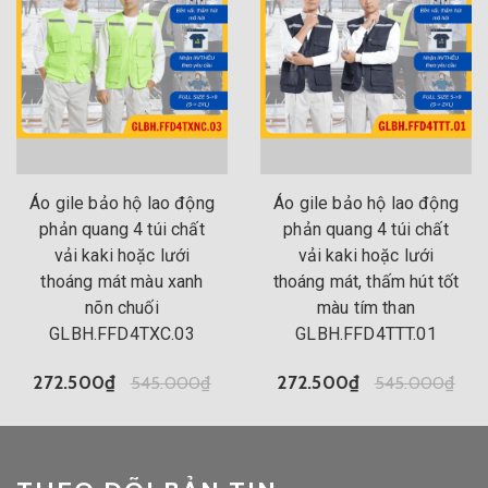
Áo gile bảo hộ lao động
Áo gile bảo hộ lao động
phản quang 4 túi chất
phản quang 4 túi chất
vải kaki hoặc lưới
vải kaki hoặc lưới
thoáng mát màu xanh
thoáng mát, thấm hút tốt
nõn chuối
màu tím than
GLBH.FFD4TXC.03
GLBH.FFD4TTT.01
272.500₫
545.000₫
272.500₫
545.000₫