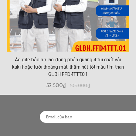
Áo gile bảo hộ lao động phản quang 4 túi chất vải
kaki hoặc lưới thoáng mát, thấm hút tốt màu tím than
GLBH.FFD4TTT.01
52.500₫
105.000₫