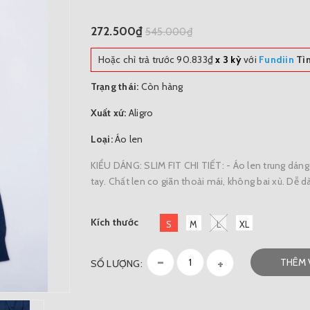
272.500₫
545.000₫
Hoặc chỉ trả trước
90.833₫
x 3 kỳ
với
Fundiin
Tì
Trạng thái:
Còn hàng
Xuất xứ:
Aligro
Loại:
Áo len
KIỂU DÁNG: SLIM FIT CHI TIẾT: - Áo len trung dáng 
tay. Chất len co giãn thoải mái, không bai xù. Dễ dà
Kích thước
S
M
L
XL
-
+
THÊM 
SỐ LƯỢNG: