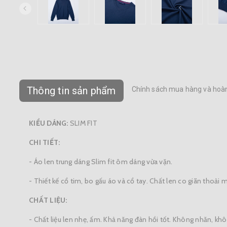
Thông tin sản phẩm
Chính sách mua hàng và hoàn
KIỂU DÁNG:
SLIM FIT
CHI TIẾT:
- Áo len trung dáng Slim fit ôm dáng vừa vặn.
- Thiết kế cổ tim, bo gấu áo và cổ tay. Chất len co giãn thoải 
CHẤT LIỆU:
- Chất liệu len nhẹ, ấm. Khả năng đàn hồi tốt. Không nhăn, k