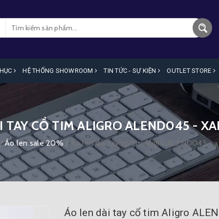
PHỤC
HỆ THỐNG SHOWROOM
TIN TỨC - SỰ KIỆN
OUTLET STORE
I TAY CỔ TIM ALIGRO ALEND045 - 
/
Áo len sale 20%
/
Áo len dài tay cổ tim Aligro ALEND045 - 
Áo len dài tay cổ tim Aligro ALE