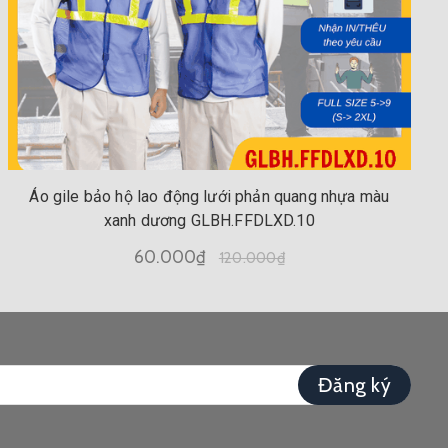
Áo gile bảo hộ lao động lưới phản quang nhựa màu
xanh dương GLBH.FFDLXD.10
60.000₫
120.000₫
Đăng ký