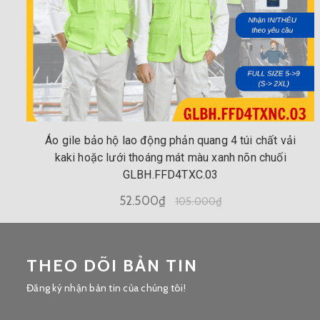
Áo gile bảo hộ lao động phản quang 4 túi chất vải
kaki hoặc lưới thoáng mát màu xanh nõn chuối
GLBH.FFD4TXC.03
52.500₫
105.000₫
THEO DÕI BẢN TIN
Đăng ký nhận bản tin của chúng tôi!