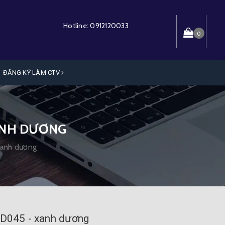
Hotline:
0912120033
0
ĐĂNG KÝ LÀM CTV
XANH DƯƠNG
xanh dương
ND045 - xanh dương