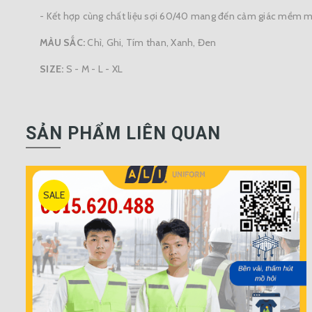
- Kết hợp cùng chất liệu sợi 60/40 mang đến cảm giác mềm mại
MÀU SẮC:
Chì, Ghi, Tím than, Xanh, Đen
SIZE:
S - M - L - XL
SẢN PHẨM LIÊN QUAN
SALE