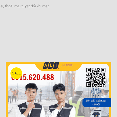
, thoải mái tuyệt đối khi mặc.
SALE