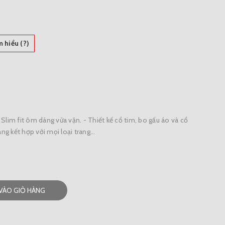
m hiểu (?)
Slim fit ôm dáng vừa vặn. - Thiết kế cổ tim, bo gấu áo và cổ
ng kết hợp với mọi loại trang...
VÀO GIỎ HÀNG